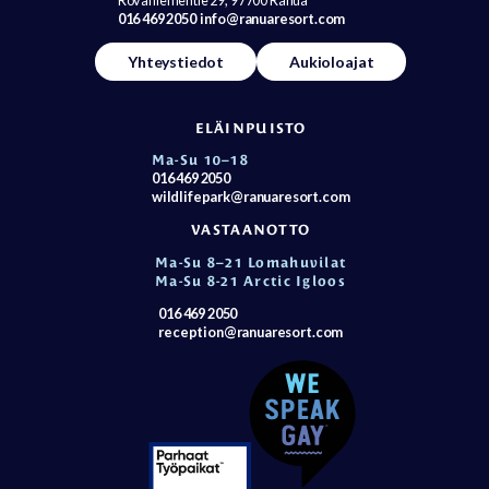
016 469 2050
info@ranuaresort.com
Yhteystiedot
Aukioloajat
ELÄINPUISTO
Ma-Su 10–18
016 469 2050
wildlifepark@ranuaresort.com
VASTAANOTTO
Ma-Su 8–21 Lomahuvilat
Ma-Su 8-21 Arctic Igloos
016 469 2050
reception@ranuaresort.com