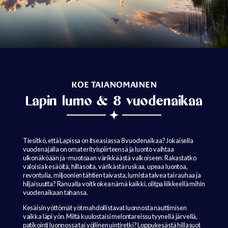
KOE TAIANOMAINEN
Lapin lumo & 8 vuodenaikaa
Tiesitkö, että Lapissa on itseasiassa 8 vuodenaikaa? Jokaisella
vuodenajalla on omat erityispiirteensä ja luonto vaihtaa
ulkonäköään ja -muotoaan värikkäästä valkoiseen. Rakastatko
valoisia kesäöitä, hillasoita, värikästä ruskaa, upeaa luontoa,
revontulia, miljoonien tähtien taivasta, lumista talvea tai rauhaa ja
hiljaisuutta? Ranualla voit kokea nämä kaikki, olitpa liikkeellä mihin
vuodenaikaan tahansa.
Kesäisin yöttömät yöt mahdollistavat luonnosta nauttimisen
vaikka läpi yön. Miltä kuulostaisi melontareissu tyynellä järvellä,
patikointi luonnossa tai yöllinen uintiretki? Loppukesästä hillasuot