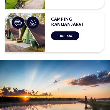
eläinpuiston naapurissa. Majoittua
voi ympäri vuorokauden ja sauna
on lämmin joka ilta!
CAMPING
RANUANJÄRVI
AVOINNA KESÄ-ELOKUUUSSA
Lue lisää
Ranuanjärven leirintäalue sijaitsee
aivan järven rannassa. Lähimpään
kauppaan on noin 2 km ja Ranuan
eläinpuistoon n. 5 km.
Leirintäalueella on teltta- ja
asuntovaunupaikkoja sekä
kesäasuttavia leirintämökkejä!