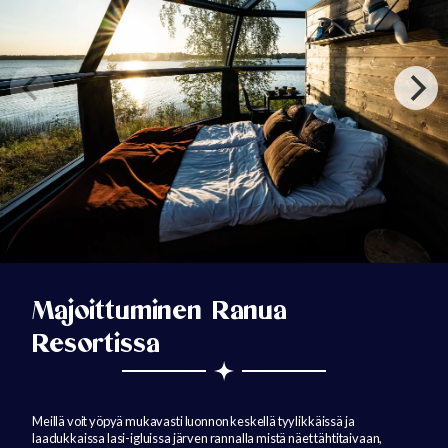
Majoittuminen Ranua
Resortissa
Meillä voit yöpyä mukavasti luonnon keskellä tyylikkäissä ja
laadukkaissa lasi-igluissa järven rannalla mistä näet tähtitaivaan,