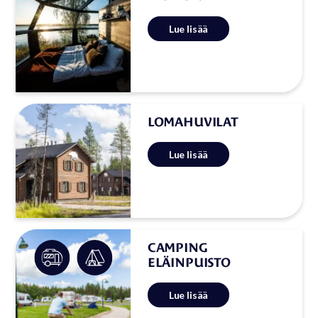
Arctic Igloos tuo annoksen luksusta
Lue lisää
arkeesi. Lasi-katon ja -ikkunoiden
kautta voit ihastella esteettömästi
vuodenaikojen mukaan muuttuvaa
mieletöntä näköalaa Ranuanjärven
horisonttiin. Tule ja nauti Ranuan
täydellisestä rauhasta ja
hiljaisuudesta.
LOMAHUVILAT
Lomahuvilat sijaitsevat aivan
Lue lisää
eläinpuiston naapurissa ja
jokaisesta huvilasta löytyy kaikki
rentoon lomailuun tarvittavat
mukavuudet; takka, sauna ja keittiö
sekä oma terassi metsänäkymällä.
Kaksi huoneistoa voi helposti
yhdistää 12 hengen lomahuvilaksi!
CAMPING
ELÄINPUISTO
Camping Eläinpuisto tarjoaa
Lue lisää
karavaanareille ja telttailijoille
mukavan pysähtymispaikan aivan