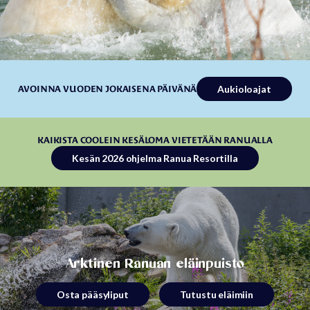
Aukioloajat
AVOINNA VUODEN JOKAISENA PÄIVÄNÄ
KAIKISTA COOLEIN KESÄLOMA VIETETÄÄN RANUALLA
Kesän 2026 ohjelma Ranua Resortilla
Arktinen Ranuan eläinpuisto
Osta pääsyliput
Tutustu eläimiin