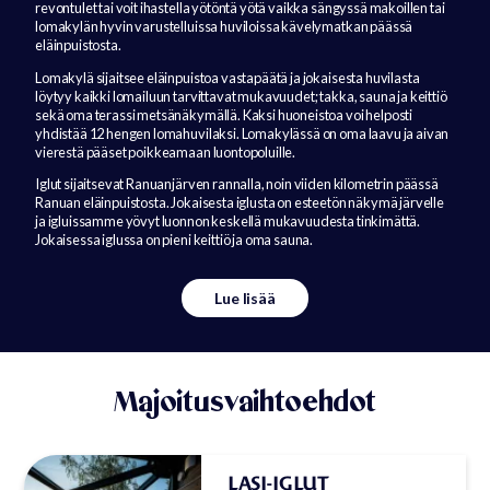
revontulet tai voit ihastella yötöntä yötä vaikka sängyssä makoillen tai
lomakylän hyvin varustelluissa huviloissa kävelymatkan päässä
eläinpuistosta.
Lomakylä sijaitsee eläinpuistoa vastapäätä ja jokaisesta huvilasta
löytyy kaikki lomailuun tarvittavat mukavuudet; takka, sauna ja keittiö
sekä oma terassi metsänäkymällä. Kaksi huoneistoa voi helposti
yhdistää 12 hengen lomahuvilaksi. Lomakylässä on oma laavu ja aivan
vierestä pääset poikkeamaan luontopoluille.
Iglut sijaitsevat Ranuanjärven rannalla, noin viiden kilometrin päässä
Ranuan eläinpuistosta. Jokaisesta iglusta on esteetön näkymä järvelle
ja igluissamme yövyt luonnon keskellä mukavuudesta tinkimättä.
Jokaisessa iglussa on pieni keittiö ja oma sauna.
Lue lisää
Majoitusvaihtoehdot
LASI-IGLUT