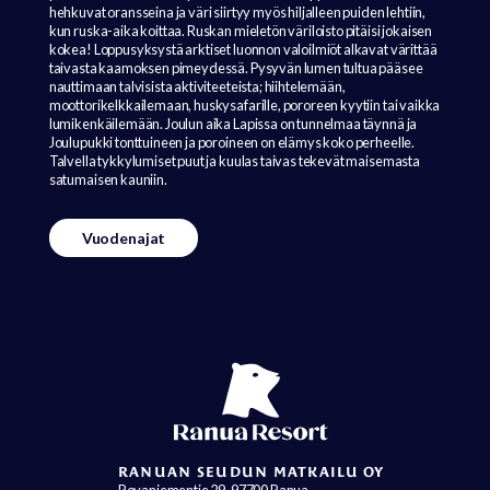
hehkuvat oransseina ja väri siirtyy myös hiljalleen puiden lehtiin,
kun ruska-aika koittaa. Ruskan mieletön väriloisto pitäisi jokaisen
kokea! Loppusyksystä arktiset luonnon valoilmiöt alkavat värittää
taivasta kaamoksen pimeydessä. Pysyvän lumen tultua pääsee
nauttimaan talvisista aktiviteeteista; hiihtelemään,
moottorikelkkailemaan, huskysafarille, pororeen kyytiin tai vaikka
lumikenkäilemään. Joulun aika Lapissa on tunnelmaa täynnä ja
Joulupukki tonttuineen ja poroineen on elämys koko perheelle.
Talvella tykkylumiset puut ja kuulas taivas tekevät maisemasta
satumaisen kauniin.
Vuodenajat
RANUAN SEUDUN MATKAILU OY
Rovaniementie 29, 97700 Ranua