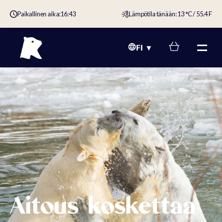
Paikallinen aika:
16:43
Lämpötila tänään: 13 °C / 55.4 F
FI
Aitous koskettaa