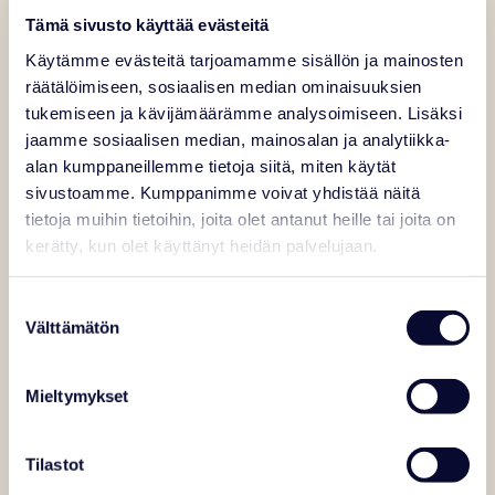
Tämä sivusto käyttää evästeitä
Käytämme evästeitä tarjoamamme sisällön ja mainosten
räätälöimiseen, sosiaalisen median ominaisuuksien
tukemiseen ja kävijämäärämme analysoimiseen. Lisäksi
jaamme sosiaalisen median, mainosalan ja analytiikka-
AMURINLEOPARDIKISSA
alan kumppaneillemme tietoja siitä, miten käytät
sivustoamme. Kumppanimme voivat yhdistää näitä
tietoja muihin tietoihin, joita olet antanut heille tai joita on
kerätty, kun olet käyttänyt heidän palvelujaan.
50 ARKTISTA ELÄINLAJIA
Suostumuksen
Välttämätön
valinta
150 ELÄINYKSILÖÄ
Mieltymykset
AVOINNA VUODEN JOKAISENA PÄIVÄNÄ
Tilastot
LÖYDÄ ALKUVOIMAN ÄÄRELLE