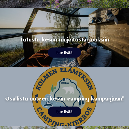
Tutustu kesän majoitustarjouksiin
Lue lisää
Osallistu uuteen kesän camping-kampanjaan!
Lue lisää