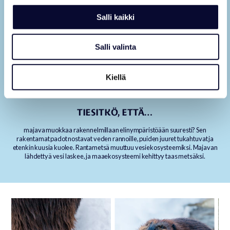
Salli kaikki
Salli valinta
Kiellä
TIESITKÖ, ETTÄ…
majava muokkaa rakennelmillaan elinympäristöään suuresti? Sen
rakentamat padot nostavat veden rannoille, puiden juuret tukahtuvat ja
etenkin kuusia kuolee. Rantametsä muuttuu vesiekosysteemiksi. Majavan
lähdettyä vesi laskee, ja maaekosysteemi kehittyy taas metsäksi.