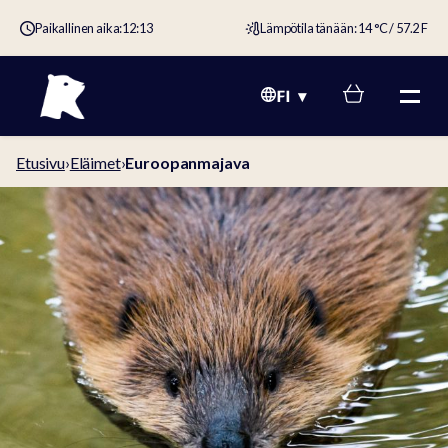
Paikallinen aika:
12:13
Lämpötila tänään: 14 °C / 57.2 F
FI
Etusivu
›
Eläimet
›
Euroopanmajava