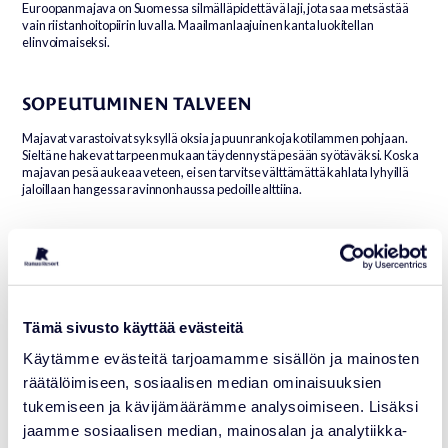
Euroopanmajava on Suomessa silmälläpidettävä laji, jota saa metsästää
vain riistanhoitopiirin luvalla. Maailmanlaajuinen kanta luokitellan
elinvoimaiseksi.
SOPEUTUMINEN TALVEEN
Majavat varastoivat syksyllä oksia ja puunrankoja kotilammen pohjaan.
Sieltä ne hakevat tarpeen mukaan täydennystä pesään syötäväksi. Koska
majavan pesä aukeaa veteen, ei sen tarvitse välttämättä kahlata lyhyillä
jaloillaan hangessa ravinnonhaussa pedoille alttiina.
EUROOPANMAJAVA
Castor fiber – Eurasian beaver
Tämä sivusto käyttää evästeitä
LUOKKA
: Mammalia – Nisäkkäät
Käytämme evästeitä tarjoamamme sisällön ja mainosten
LAHKO
: Rodentia – Jyrsijät
räätälöimiseen, sosiaalisen median ominaisuuksien
HEIMO
: Castoridae – Majavat
KOKO
: paino 12-33 kg, pituus 65-105 cm +
tukemiseen ja kävijämäärämme analysoimiseen. Lisäksi
häntä 20-40 cm, sukupuolet
jaamme sosiaalisen median, mainosalan ja analytiikka-
samankokoisia tai naaras hieman