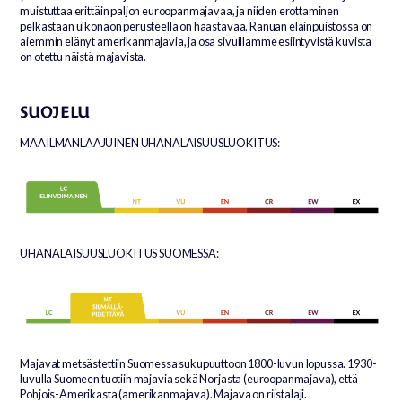
muistuttaa erittäin paljon euroopanmajavaa, ja niiden erottaminen
pelkästään ulkonäön perusteella on haastavaa. Ranuan eläinpuistossa on
aiemmin elänyt amerikanmajavia, ja osa sivuillamme esiintyvistä kuvista
on otettu näistä majavista.
SUOJELU
MAAILMANLAAJUINEN UHANALAISUUSLUOKITUS:
UHANALAISUUSLUOKITUS SUOMESSA:
Majavat metsästettiin Suomessa sukupuuttoon 1800-luvun lopussa. 1930-
luvulla Suomeen tuotiin majavia sekä Norjasta (euroopanmajava), että
Pohjois-Amerikasta (amerikanmajava). Majava on riistalaji.