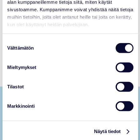
kookkaampi
alan kumppaneillemme tietoja siitä, miten käytät
sivustoamme. Kumppanimme voivat yhdistää näitä tietoja
LISÄÄNTYMINEN
: Yksiavioinen. Kiima
tammi-helmikuussa, kantoaika 3,5 kk,
muihin tietoihin, joita olet antanut heille tai joita on kerätty,
jälkeläisiä kerralla 3-4. Itsenäistyy 2-
kun olet käyttänyt heidän palvelujaan.
vuotiaana, sukukypsä 1,5-vuotiaana.
ELINIKÄ
: 30 vuotta
Suostumuksen
Välttämätön
valinta
Mieltymykset
Tilastot
Markkinointi
Näytä tiedot