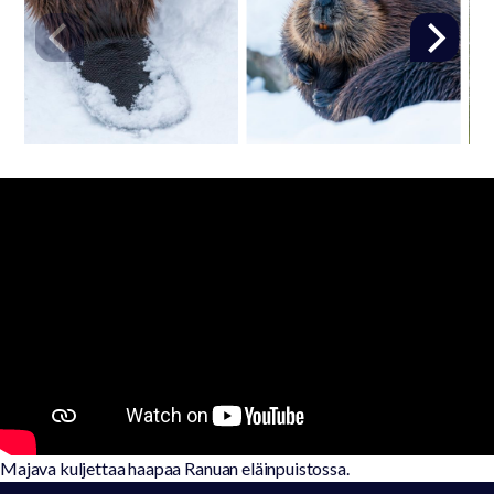
Majava kuljettaa haapaa Ranuan eläinpuistossa.