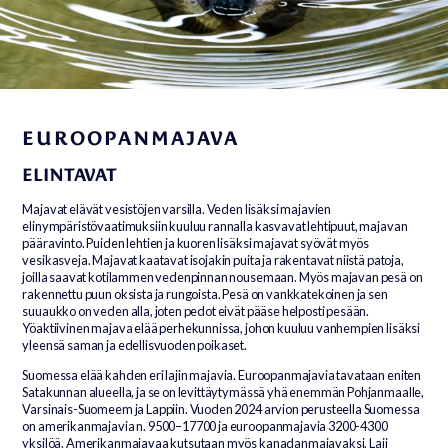
EUROOPANMAJAVA
ELINTAVAT
Majavat elävät vesistöjen varsilla. Veden lisäksi majavien
elinympäristövaatimuksiin kuuluu rannalla kasvavat lehtipuut, majavan
pääravinto. Puiden lehtien ja kuoren lisäksi majavat syövät myös
vesikasveja. Majavat kaatavat isojakin puita ja rakentavat niistä patoja,
joilla saavat kotilammen vedenpinnan nousemaan. Myös majavan pesä on
rakennettu puun oksista ja rungoista. Pesä on vankkatekoinen ja sen
suuaukko on veden alla, joten pedot eivät pääse helposti pesään.
Yöaktiivinen majava elää perhekunnissa, johon kuuluu vanhempien lisäksi
yleensä saman ja edellisvuoden poikaset.
Suomessa elää kahden eri lajin majavia. Euroopanmajavia tavataan eniten
Satakunnan alueella, ja se on levittäytymässä yhä enemmän Pohjanmaalle,
Varsinais-Suomeem ja Lappiin. Vuoden 2024 arvion perusteella Suomessa
on amerikanmajavia n. 9500–17700 ja euroopanmajavia 3200-4300
yksilöä. Amerikanmajavaa kutsutaan myös kanadanmajavaksi. Laji