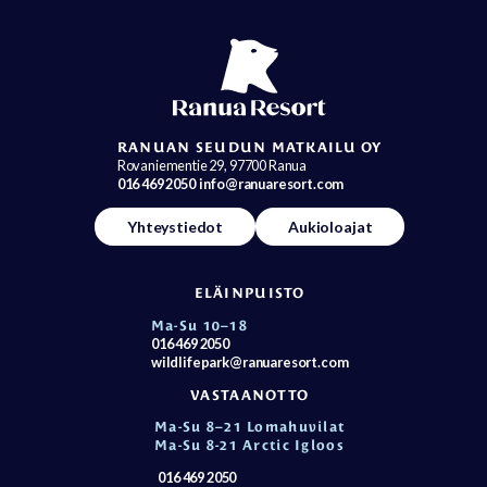
RANUAN SEUDUN MATKAILU OY
Rovaniementie 29, 97700 Ranua
016 469 2050
info@ranuaresort.com
Yhteystiedot
Aukioloajat
ELÄINPUISTO
Ma-Su 10–18
016 469 2050
wildlifepark@ranuaresort.com
VASTAANOTTO
Ma-Su 8–21 Lomahuvilat
Ma-Su 8-21 Arctic Igloos
016 469 2050