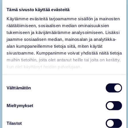
valitsee vaikuttajakumppanit?
Tämä sivusto käyttää evästeitä
Hyväksymiskriteerimme kaupalliselle yhteistyölle ovat
vähintään yksi julkinen ja aktiivinen sosiaalisen median
Käytämme evästeitä tarjoamamme sisällön ja mainosten
kanava, jolla on vähintään 5000 kotimaista, sitoutunutta
räätälöimiseen, sosiaalisen median ominaisuuksien
seuraajaa tai 10000 kansainvälistä sitoutunutta seuraajaa,
sekä Ranua Resortille sopivat kohderyhmät ja luontevasti sen
tukemiseen ja kävijämäärämme analysoimiseen. Lisäksi
toimintaan liittyvät sisältöaiheet. Lisäksi edellytämme
jaamme sosiaalisen median, mainosalan ja analytiikka-
läpinäkyvää ja vastuullista julkaisutoimintaa ja kaupallisen
alan kumppaneillemme tietoja siitä, miten käytät
yhteistyön selkeää merkitsemistä.
sivustoamme. Kumppanimme voivat yhdistää näitä tietoja
muihin tietoihin, joita olet antanut heille tai joita on kerätty,
kun olet käyttänyt heidän palvelujaan.
Miten Ranua Resort käyttää
materiaalejani?
Suostumuksen
Välttämätön
valinta
Perusmallissa pyydämme oikeuden jakaa uudelleen Ranua
Resortia koskevaa sisältöä omissa somekanavissamme tekijä
mainiten. Laajempi käyttö (esim. verkkosivut / maksettu
mainonta) sovitaan aina erikseen kirjallisesti.
Mieltymykset
Tilastot