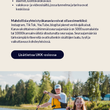
eläimet, luontovalokuvaus
valokuva- ja videosisältö, jossa tunnelma ja tarina ovat
keskiössä
Mahdollisia yhteistyökanavia voivat olla esimerkiksi:
Instagram, TikTok, YouTube, blogi tai pienet verkkojulkaisut.
Kanavakohtainen vähimmäisseuraajamäärä on 5000 suomalaista
tai 10000 kansainvälistä sitoutunutta seuraajaa. Seuraajamäärää
tärkeämpiä kriteereitä ovat kuitenkin sisältöjen laatu, tyyli ja
vaikuttavuus kohdeyleisössä.
Lisätietoa UKK-osiossa