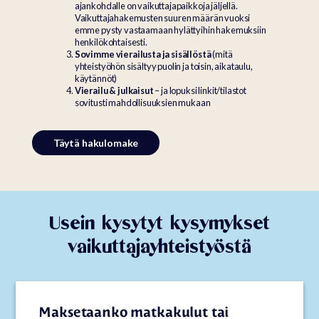
ajankohdalle on vaikuttajapaikkoja jäljellä.
Vaikuttajahakemusten suuren määrän vuoksi
emme pysty vastaamaan hylättyihin hakemuksiin
henkilökohtaisesti.
Sovimme vierailusta ja sisällöstä
(mitä
yhteistyöhön sisältyy puolin ja toisin, aikataulu,
käytännöt)
Vierailu & julkaisut
– ja lopuksi linkit/tilastot
sovitusti mahdollisuuksien mukaan
Täytä hakulomake
Usein kysytyt kysymykset
vaikuttajayhteistyöstä
Maksetaanko matkakulut tai