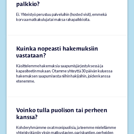
palkkio?
Ei. Yhteistyö perustuu palveluihin (hosted visit), emmekä
korvaa matkakuluja tai maksa rahapalkkioita.
Kuinka nopeasti hakemuksiin
vastataan?
Käsittelemme hakemuksia saapumisjärjestyksessä ja
kapasiteetin mukaan. Otamme yhteyttä 30 päivän kuluessa
hakemuksen saapumisesta niihin hakijoihin, joiden kanssa
etenemme.
Voinko tulla puolison tai perheen
kanssa?
Kohderyhmämme ovat monipuolisia, ja teemme mielellämme
yhteistyötä niin yksin matkustavien, pariskuntien, perheiden