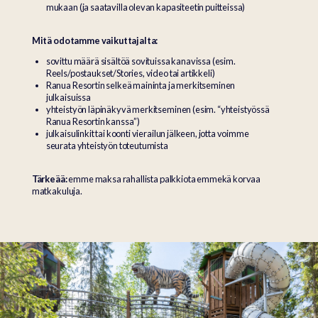
mukaan (ja saatavilla olevan kapasiteetin puitteissa)
Mitä odotamme vaikuttajalta:
sovittu määrä sisältöä sovituissa kanavissa (esim.
Reels/postaukset/Stories, video tai artikkeli)
Ranua Resortin selkeä maininta ja merkitseminen
julkaisuissa
yhteistyön läpinäkyvä merkitseminen (esim. “yhteistyössä
Ranua Resortin kanssa”)
julkaisulinkit tai koonti vierailun jälkeen, jotta voimme
seurata yhteistyön toteutumista
Tärkeää:
emme maksa rahallista palkkiota emmekä korvaa
matkakuluja.