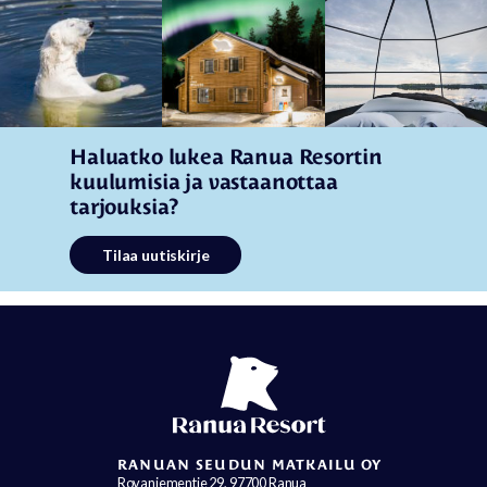
Haluatko lukea Ranua Resortin
kuulumisia ja vastaanottaa
tarjouksia?
Tilaa uutiskirje
RANUAN SEUDUN MATKAILU OY
Rovaniementie 29, 97700 Ranua