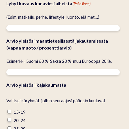
Lyhyt kuvaus kanaviesi aiheista
(Pakollinen)
(Esim. matkailu, perhe, lifestyle, luonto, eläimet…)
Arvio yleisösi maantieteellisestä jakautumisesta
(vapaa muoto / prosenttiarvio)
Esimerkki: Suomi 60 %, Saksa 20 %, muu Eurooppa 20 %.
Arvio yleisösi ikäjakaumasta
Valitse ikäryhmät, joihin seuraajasi pääosin kuuluvat
15-19
20-24
25-29