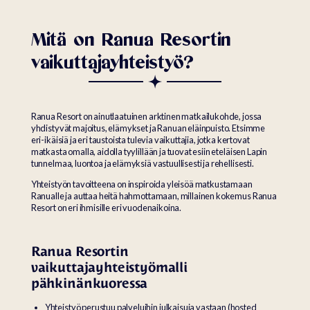
Mitä on Ranua Resortin
vaikuttajayhteistyö?
Ranua Resort on ainutlaatuinen arktinen matkailukohde, jossa
yhdistyvät majoitus, elämykset ja Ranuan eläinpuisto. Etsimme
eri-ikäisiä ja eri taustoista tulevia vaikuttajia, jotka kertovat
matkasta omalla, aidolla tyylillään ja tuovat esiin eteläisen Lapin
tunnelmaa, luontoa ja elämyksiä vastuullisesti ja rehellisesti.
Yhteistyön tavoitteena on inspiroida yleisöä matkustamaan
Ranualle ja auttaa heitä hahmottamaan, millainen kokemus Ranua
Resort on eri ihmisille eri vuodenaikoina.
Ranua Resortin
vaikuttajayhteistyömalli
pähkinänkuoressa
Yhteistyö perustuu palveluihin julkaisuja vastaan (hosted