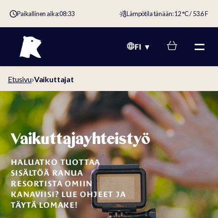
Paikallinen aika:
08:33
Lämpötila tänään: 12 °C / 53.6 F
FI
Etusivu
›
Vaikuttajat
Vaikuttajayhteistyö
HALUATKO TUOTTAA
SISÄLTÖÄ RANUA
RESORTISTA OMIIN
KANAVIISI? LUE OHJEET JA
TÄYTÄ LOMAKE!