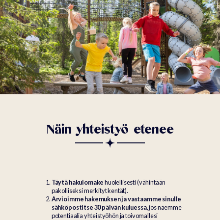
Näin yhteistyö etenee
Täytä hakulomake
huolellisesti (vähintään
pakolliseksi merkityt kentät).
Arvioimme hakemuksen ja vastaamme sinulle
sähköpostitse 30 päivän kuluessa
, jos näemme
potentiaalia yhteistyöhön ja toivomallesi