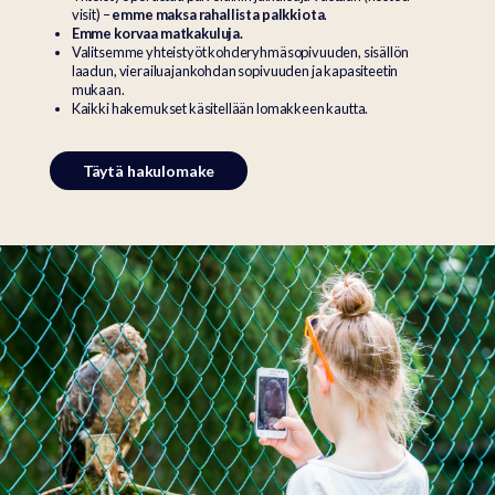
visit) –
emme maksa rahallista palkkiota
.
Emme korvaa matkakuluja.
Valitsemme yhteistyöt kohderyhmäsopivuuden, sisällön
laadun, vierailuajankohdan sopivuuden ja kapasiteetin
mukaan.
Kaikki hakemukset käsitellään lomakkeen kautta.
Täytä hakulomake