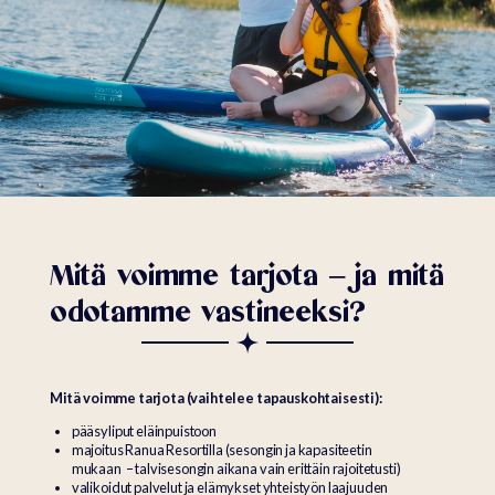
Mitä voimme tarjota – ja mitä
odotamme vastineeksi?
Mitä voimme tarjota (vaihtelee tapauskohtaisesti):
pääsyliput eläinpuistoon
majoitus Ranua Resortilla (sesongin ja kapasiteetin
mukaan – talvisesongin aikana vain erittäin rajoitetusti)
valikoidut palvelut ja elämykset yhteistyön laajuuden