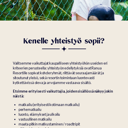
Kenelle yhteistyö sopii?
Valitsemme vaikuttajat kaupalliseen yhteistyöhön useiden eri
kriteerien perusteella: yhteistyön edellytyksiä ovat Ranua
Resortille sopivat kohderyhmät, riittävät seuraajamäärät ja
sitoutunut yleisö, sekä resortin toimintaan luontevasti
kytkettävissä oleva ja arvojamme vastaava sisältö.
Etsimme erityisesti vaikuttajia, joiden sisällössä näkyy jokin
näistä:
matkailu (erityisesti kotimaan matkailu)
perhematkailu
luonto, elämykset ja ulkoilu
vastuullinen matkailu
maata pitkin matkustaminen / roadtripit