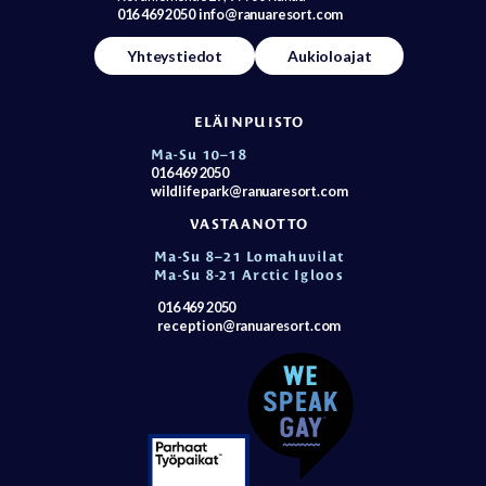
016 469 2050
info@ranuaresort.com
Yhteystiedot
Aukioloajat
ELÄINPUISTO
Ma-Su 10–18
016 469 2050
wildlifepark@ranuaresort.com
VASTAANOTTO
Ma-Su 8–21 Lomahuvilat
Ma-Su 8-21 Arctic Igloos
016 469 2050
reception@ranuaresort.com