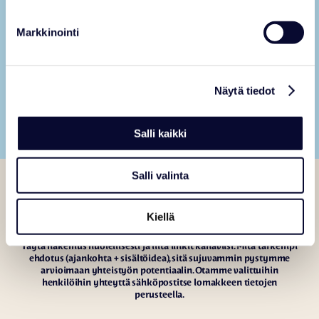
Olen toimittaja / media – toiminko
samalla tavalla?
Markkinointi
Voit täyttää lomakkeen tai ottaa yhteyttä erikseen, jos sinulla
on selkeä mediakulma ja julkaisusuunnitelma.
Näytä tiedot
Salli kaikki
Salli valinta
Vaikuttajayhteistyöhakemus
Kiitos kiinnostuksestasi Ranua Resortia kohtaan! Pyydämme
Kiellä
täyttämään tämän lomakkeen, jotta voimme arvioida
yhteistyöehdotuksen mahdollisimman sujuvasti ja tasapuolisesti.
Täytä hakemus huolellisesti ja liitä linkit kanaviisi. Mitä tarkempi
ehdotus (ajankohta + sisältöidea), sitä sujuvammin pystymme
arvioimaan yhteistyön potentiaalin. Otamme valittuihin
henkilöihin yhteyttä sähköpostitse lomakkeen tietojen
perusteella.