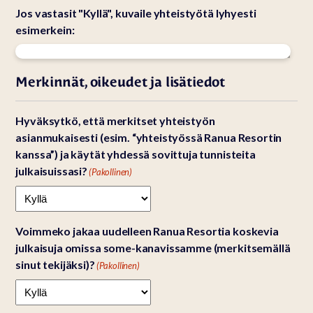
Jos vastasit "Kyllä", kuvaile yhteistyötä lyhyesti
esimerkein:
Merkinnät, oikeudet ja lisätiedot
Hyväksytkö, että merkitset yhteistyön
asianmukaisesti (esim. “yhteistyössä Ranua Resortin
kanssa”) ja käytät yhdessä sovittuja tunnisteita
julkaisuissasi?
(Pakollinen)
Voimmeko jakaa uudelleen Ranua Resortia koskevia
julkaisuja omissa some-kanavissamme (merkitsemällä
sinut tekijäksi)?
(Pakollinen)