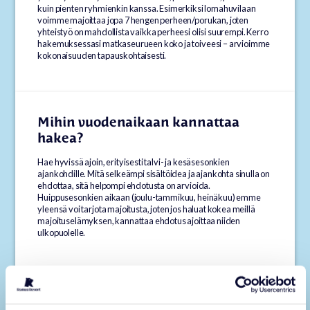
kuin pienten ryhmienkin kanssa. Esimerkiksi lomahuvilaan
voimme majoittaa jopa 7 hengen perheen/porukan, joten
yhteistyö on mahdollista vaikka perheesi olisi suurempi. Kerro
hakemuksessasi matkaseurueen koko ja toiveesi – arvioimme
kokonaisuuden tapauskohtaisesti.
Mihin vuodenaikaan kannattaa
hakea?
Hae hyvissä ajoin, erityisesti talvi- ja kesäsesonkien
ajankohdille. Mitä selkeämpi sisältöidea ja ajankohta sinulla on
ehdottaa, sitä helpompi ehdotusta on arvioida.
Huippusesonkien aikaan (joulu-tammikuu, heinäkuu) emme
yleensä voi tarjota majoitusta, joten jos haluat kokea meillä
majoituselämyksen, kannattaa ehdotus ajoittaa niiden
ulkopuolelle.
Millä kriteereillä Ranua Resort