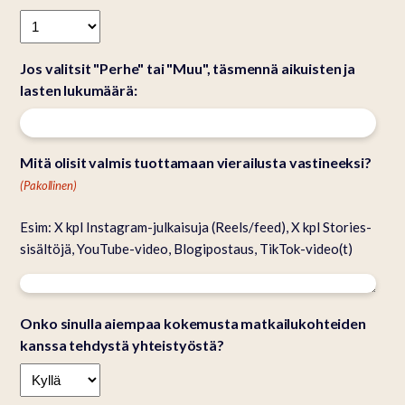
Jos valitsit "Perhe" tai "Muu", täsmennä aikuisten ja
lasten lukumäärä:
Mitä olisit valmis tuottamaan vierailusta vastineeksi?
(Pakollinen)
Esim: X kpl Instagram-julkaisuja (Reels/feed), X kpl Stories-
sisältöjä, YouTube-video, Blogipostaus, TikTok-video(t)
Onko sinulla aiempaa kokemusta matkailukohteiden
kanssa tehdystä yhteistyöstä?