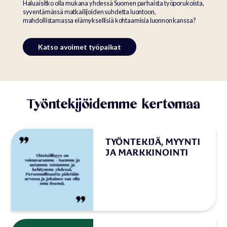
Haluaisitko olla mukana yhdessä Suomen parhaista työporukoista,
syventämässä matkailijoiden suhdetta luontoon,
mahdollistamassa elämyksellisiä kohtaamisia luonnon kanssa?
Katso avoimet työpaikat
Työntekijöidemme kertomaa
TYÖNTEKIJÄ, MYYNTI
JA MARKKINOINTI
”Yhteisöllisyys on voimavaramme –
tuemme ja autamme toisiamme ja
kehitymme yhdessä.
Persoonallisuutta pidetään arvossa
ja jokainen saa olla oma itsensä.”