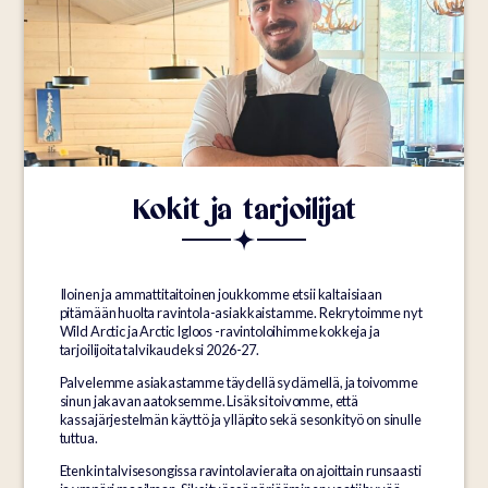
Kokit ja tarjoilijat
Iloinen ja ammattitaitoinen joukkomme etsii kaltaisiaan
pitämään huolta ravintola-asiakkaistamme. Rekrytoimme nyt
Wild Arctic ja Arctic Igloos -ravintoloihimme kokkeja ja
tarjoilijoita talvikaudeksi 2026-27.
Palvelemme asiakastamme täydellä sydämellä, ja toivomme
sinun jakavan aatoksemme. Lisäksi toivomme, että
kassajärjestelmän käyttö ja ylläpito sekä sesonkityö on sinulle
tuttua.
Etenkin talvisesongissa ravintolavieraita on ajoittain runsaasti