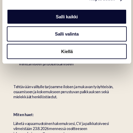
kokemusta matkailu- ja majoitusmyynnistä
matkailualan tuntemusta
kokemusta kotimaisesta ja/tai kansainvälisestä
Salli kaikki
matkanjärjestäjäyhteistyöstä
erinomaisia yhteistyö- ja vuorovaikutustaitoja
sosiaalisen median ja muun verkkoviestinnän taitoja sekä
osaamista eri myyntikanavista
Salli valinta
hyvää englannin kielen taitoa sekä sujuvaa suomen kielen
taitoa
oma-aloitteista, järjestelmällistä ja ratkaisukeskeistä
Kiellä
työotetta
hyviä verkostoitumistaitoja sekä kiinnostusta palveluiden
kehittämiseen ja tuotteistamiseen
Tehtävään valitulle tarjoamme iloisen ja mukavan työyhteisön,
osaamiseen ja kokemukseen perustuvan palkkauksen sekä
mielekkäät henkilöstöedut.
Miten haet:
Lähetä vapaamuotoinen hakemuksesi, CV ja palkkatoiveesi
viimeistään 23.8.2026 mennessä osoitteeseen