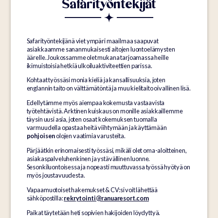
Safarityöntekijät
Safarityöntekijänä viet ympäri maailmaa saapuvat
asiakkaamme sananmukaisesti aitojen luontoelämysten
äärelle. Joukossamme olet mukana tarjoamassa heille
ikimuistoisia hetkiä ulkoiluaktiviteettien parissa.
Kohtaat työssäsi monia kieliä ja kansallisuuksia, joten
englannin taito on välttämätöntä ja muu kielitaito oivallinen lisä.
Edellytämme myös aiempaa kokemusta vastaavista
työtehtävistä. Arktinen kuiskaus on monille asiakkaillemme
täysin uusi asia, joten osaat kokemuksen tuomalla
varmuudella opastaa heitä viihtymään ja käyttämään
pohjoisen
olojen vaatimia varusteita.
Pärjäätkin erinomaisesti työssäsi, mikäli olet oma-aloitteinen,
asiakaspalveluhenkinen ja ystävällinen luonne.
Sesonkiluontoisessa ja nopeasti muuttuvassa työssä hyötyä on
myös joustavuudesta.
Vapaamuotoiset hakemukset & CV:si voit lähettää
sähköpostilla:
rekrytointi@ranuaresort.com
Paikat täytetään heti sopivien hakijoiden löydyttyä.