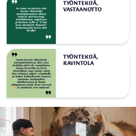
TYÖNTEKIJÄ,
VASTAANOTTO
”Se tunne on parasta, kun vieraat
viimeistään uloskirjautumisen
aikana kehuvat aktiviteetteja,
henkilökuntaa, majoitusta ja
luontoa. Kyllä se ”it has been
absolutely fantastic” kuulostaa joka
kerta yhtä hyvälle!”
TYÖNTEKIJÄ,
RAVINTOLA
”Nautin kovasti viihtyisästä
työympäristöstä ja siitä, ettei
yksikään päivä ole samanlainen.
Ranua Resortilla on hyvin
yhteisöllinen tapa toimia, mistä olen
tykännyt paljon! Työpaikalla on
helpot kulkuyhteydet moneen
suuntaan, monipuoliset
ulkoilumaastot ja ihanat
eläinpuiston asukit aivan vieressä
Ja asiakkaat ovat mukavia!”