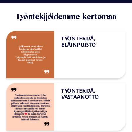
Työntekijöidemme kertomaa
TYÖNTEKIJÄ,
ELÄINPUISTO
”Työkaverit ovat aivan loistavia, siis
kaikki tehtävänkuvasta
riippumatta. Työympäristö
mieleinen ja hienot puitteet tehdä
töitä.”
TYÖNTEKIJÄ,
VASTAANOTTO
”Vastaanotossa nautin työn
vaihtelevuudesta ja ihmisten
kohtaamisesta kasvotusten: silloin
pääsee oikeasti olemaan mukana
elämysten tuottamisessa. Parasta