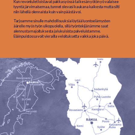
Kun revontulet loistavat pakkasyössä tai kesän yötön yö valaisee
tyyntä järvimaisemaa, tunnet olevasi kaukana kaikesta mutta silti
niin lähellä olennaista kuin vain päästä voi.
Tarjoamme sinulle mahdollisuuksia löytää luontoelämysten
äärelle myös työn ulkopuolella, sillä työntekijänämme saat
alennusta majoituksesta ja lukuisista palveluistamme.
Eläinpuistossa voit vierailla veloituksetta vaikka joka päivä.