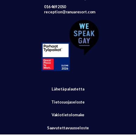
016 469 2050
reception@ranuaresort.com
Lähetä palautetta
Tietosuojaseloste
Vakiotietolomake
Saavutettavuusseloste