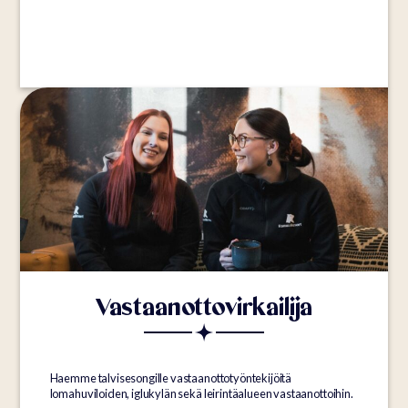
Vastaanottovirkailija
Haemme talvisesongille vastaanottotyöntekijöitä
lomahuviloiden, iglukylän sekä leirintäalueen vastaanottoihin.