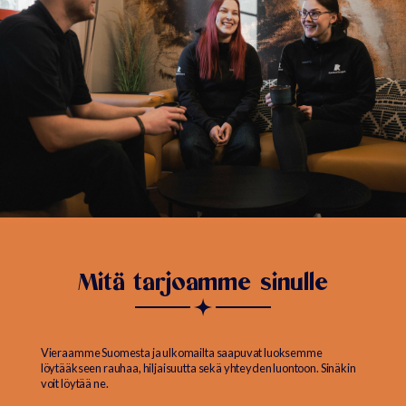
Mitä tarjoamme sinulle
Vieraamme Suomesta ja ulkomailta saapuvat luoksemme
löytääkseen rauhaa, hiljaisuutta sekä yhteyden luontoon. Sinäkin
voit löytää ne.