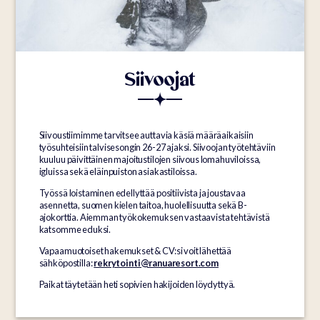
Siivoojat
Siivoustiimimme tarvitsee auttavia käsiä määräaikaisiin
työsuhteisiin talvisesongin 26-27 ajaksi. Siivoojan työtehtäviin
kuuluu päivittäinen majoitustilojen siivous lomahuviloissa,
igluissa sekä eläinpuiston asiakastiloissa.
Työssä loistaminen edellyttää positiivista ja joustavaa
asennetta, suomen kielen taitoa, huolellisuutta sekä B-
ajokorttia. Aiemman työkokemuksen vastaavista tehtävistä
katsomme eduksi.
Vapaamuotoiset hakemukset & CV:si voit lähettää
sähköpostilla:
rekrytointi@ranuaresort.com
Paikat täytetään heti sopivien hakijoiden löydyttyä.