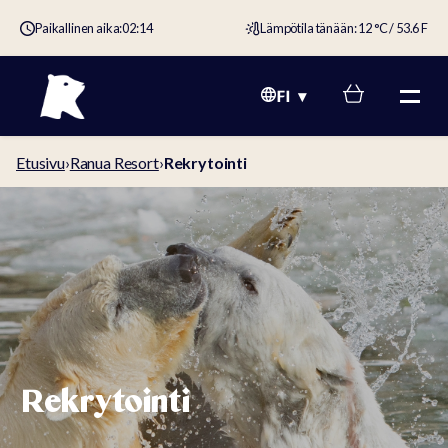
Paikallinen aika:
02:14
Lämpötila tänään: 12 °C / 53.6 F
FI
Etusivu
›
Ranua Resort
›
Rekrytointi
Rekrytointi