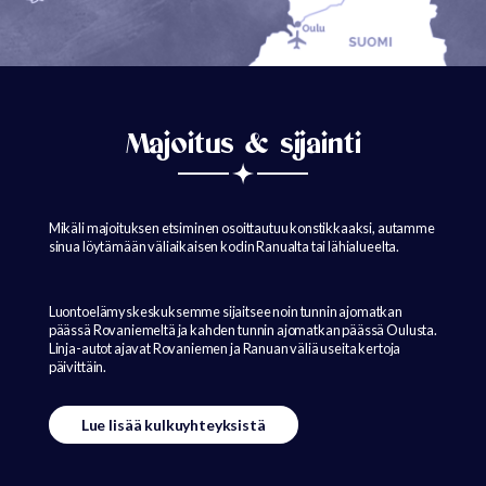
Majoitus & sijainti
Mikäli majoituksen etsiminen osoittautuu konstikkaaksi, autamme
sinua löytämään väliaikaisen kodin Ranualta tai lähialueelta.
Luontoelämyskeskuksemme sijaitsee noin tunnin ajomatkan
päässä Rovaniemeltä ja kahden tunnin ajomatkan päässä Oulusta.
Linja-autot ajavat Rovaniemen ja Ranuan väliä useita kertoja
päivittäin.
Lue lisää kulkuyhteyksistä