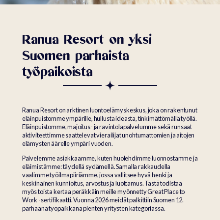
Ranua Resort on yksi
Suomen parhaista
työpaikoista
Ranua Resort on arktinen luontoelämyskeskus, joka on rakentunut
eläinpuistomme ympärille, hullusta ideasta, tinkimättömällä työllä.
Eläinpuistomme, majoitus- ja ravintolapalvelumme sekä runsaat
aktiviteettimme saattelevat vierailijat unohtumattomien ja aitojen
elämysten äärelle ympäri vuoden.
Palvelemme asiakkaamme, kuten huolehdimme luonnostamme ja
eläimistämme: täydellä sydämellä. Samalla rakkaudella
vaalimme työilmapiiriämme, jossa vallitsee hyvä henki ja
keskinäinen kunnioitus, arvostus ja luottamus. Tästä todistaa
myös toista kertaa peräkkäin meille myönnetty Great Place to
Work -sertifikaatti. Vuonna 2026 meidät palkittiin Suomen 12.
parhaana työpaikkana pienten yritysten kategoriassa.