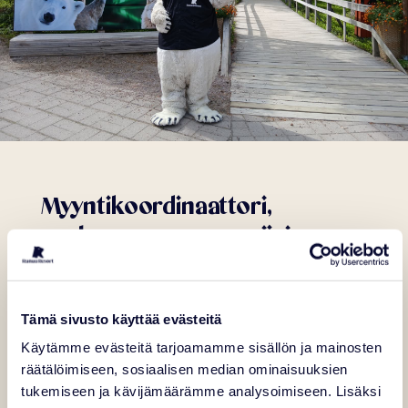
Myyntikoordinaattori,
vanhempanvapaan sijaisuus
Haluatko työskennellä kansainvälisessä matkailuympäristössä,
Tämä sivusto käyttää evästeitä
jossa pääset rakentamaan asiakaskokemuksia, kehittämään
palveluja ja tekemään tiivistä yhteistyötä matkailualan toimijoiden
Käytämme evästeitä tarjoamamme sisällön ja mainosten
kanssa?
räätälöimiseen, sosiaalisen median ominaisuuksien
Etsimme Ranua Resortille energistä ja omatoimista
tukemiseen ja kävijämäärämme analysoimiseen. Lisäksi
myyntikoordinaattoria vanhempainvapaan sijaisuuteen. Tässä