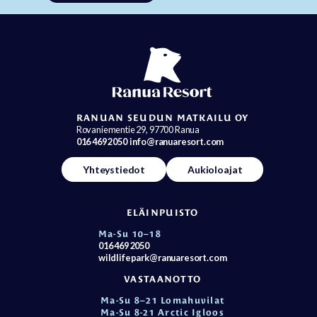
RANUAN SEUDUN MATKAILU OY
Rovaniementie 29, 97700 Ranua
016 469 2050
info@ranuaresort.com
Yhteystiedot
Aukioloajat
ELÄINPUISTO
Ma-Su 10–18
016 469 2050
wildlifepark@ranuaresort.com
VASTAANOTTO
Ma-Su 8–21 Lomahuvilat
Ma-Su 8-21 Arctic Igloos