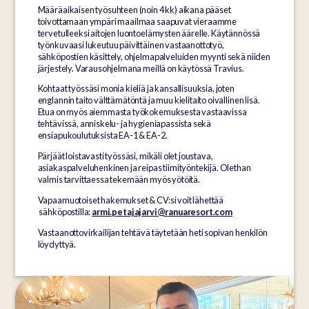
Määräaikaisen työsuhteen (noin 4 kk) aikana pääset
toivottamaan ympäri maailmaa saapuvat vieraamme
tervetulleeksi aitojen luontoelämysten äärelle. Käytännössä
työnkuvaasi lukeutuu päivittäinen vastaanottotyö,
sähköpostien käsittely, ohjelmapalveluiden myynti sekä niiden
järjestely. Varausohjelmana meillä on käytössä Travius.
Kohtaat työssäsi monia kieliä ja kansallisuuksia, joten
englannin taito välttämätöntä ja muu kielitaito oivallinen lisä.
Etua on myös aiemmasta työkokemuksesta vastaavissa
tehtävissä, anniskelu- ja hygieniapassista sekä
ensiapukoulutuksista EA-1 & EA-2.
Pärjäät loistavasti työssäsi, mikäli olet joustava,
asiakaspalveluhenkinen ja reipas tiimityöntekijä. Olethan
valmis tarvittaessa tekemään myös yötöitä.
Vapaamuotoiset hakemukset & CV:si voit lähettää
sähköpostilla:
armi.petajajarvi@ranuaresort.com
Vastaanottovirkailijan tehtävä täytetään heti sopivan henkilön
löydyttyä.