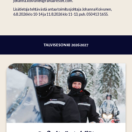
johanna.koivunen@ranuaresort.com.
Lisätietoja tehtävästä antaa toimitusjohtaja Johanna Koivunen,
6.8.2026 klo 10-14 ja 11.8.2026 klo 11-13, puh. 050 413 1655.
TALVISESONKI 2026-2027