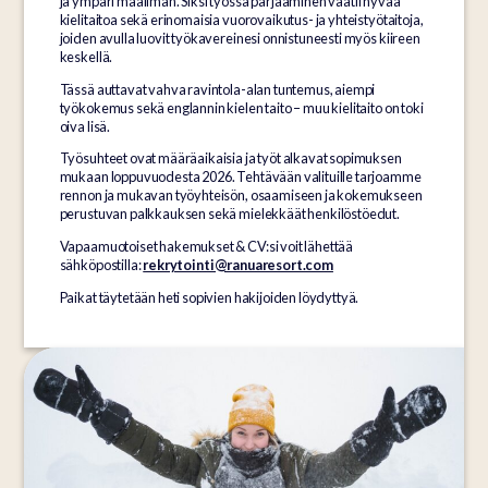
ja ympäri maailman. Siksi työssä pärjääminen vaatii hyvää
kielitaitoa sekä erinomaisia vuorovaikutus- ja yhteistyötaitoja,
joiden avulla luovit työkavereinesi onnistuneesti myös kiireen
keskellä.
Tässä auttavat vahva ravintola-alan tuntemus, aiempi
työkokemus sekä englannin kielen taito – muu kielitaito on toki
oiva lisä.
Työsuhteet ovat määräaikaisia ja työt alkavat sopimuksen
mukaan loppuvuodesta 2026. Tehtävään valituille tarjoamme
rennon ja mukavan työyhteisön, osaamiseen ja kokemukseen
perustuvan palkkauksen sekä mielekkäät henkilöstöedut.
Vapaamuotoiset hakemukset & CV:si voit lähettää
sähköpostilla:
rekrytointi@ranuaresort.com
Paikat täytetään heti sopivien hakijoiden löydyttyä.