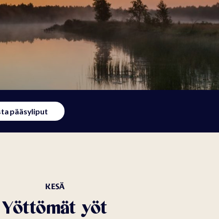
Palvelu- ja
lisämaksuhinnasto
ta pääsyliput
KESÄ
Yöttömät yöt