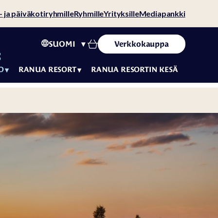
- ja päiväkotiryhmille
Ryhmille
Yrityksille
Mediapankki
SUOMI
Verkkokauppa
O
RANUA RESORT
RANUA RESORTIN KESÄ
Yhteystiedot
Ajankohtaista
Vastuullisuus
Tarinamme
Rekrytointi
Vaikuttajat
Varaus- ja
peruutusehdot