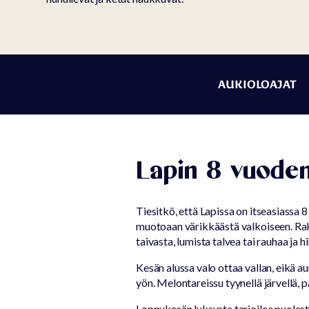
AUKIOLOAJAT 
Lapin 8 vuode
Tiesitkö, että Lapissa on itseasiassa 
muotoaan värikkäästä valkoiseen. Rakas
taivasta, lumista talvea tai rauhaa ja 
Kesän alussa valo ottaa vallan, eikä au
yön. Melontareissu tyynellä järvellä, pa
Loppukesän luksusta tarjoilee puolesta