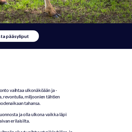
ta pääsyliput
uonto vaihtaa ulkonäköään ja -
, revontulia, miljoonien tähtien
 vuodenaikaan tahansa.
luonnosta ja olla ulkona vaikka läpi
ivan erilaisilta.
ihreän sävyt vaihtuvat pikkuhiljaa, ja