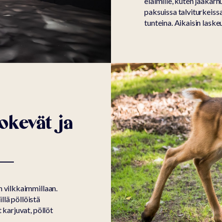
eläimille, kuten jääkarh
paksuissa talviturkeissa
tunteina. Aikaisin laske
okevät ja
n vilkkaimmillaan.
llä pöllöistä
 karjuvat, pöllöt