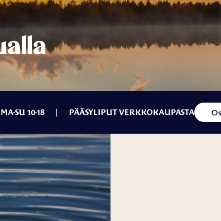
Eläinpuisto
iminta
Camping
ntaa
Ranuanjärvi
alla
MA-SU 10-18 | PÄÄSYLIPUT VERKKOKAUPASTA
Os