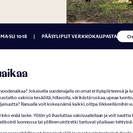
MA-SU 10-18 | PÄÄSYLIPUT VERKKOKAUPASTA
Os
naikaa
8 vuodenaikaa? Jokaisella vuodenajalla on omat erityispiirteensä ja l
tatko valoisia kesäöitä, hillasoita, värikästä ruskaa, upeaa luontoa
hiljaisuutta? Ranualla voit kokea nämä kaikki, olitpa liikkeellä mihin
rinko enää laske. Yötön yö ihastuttaa valoisuudellaan ja voit nauttia 
tikointi luonnossa tai yöllinen uintiretki tuntuvat yöaikaan tehtyinä a
an oranssit hillasuot, leppoisat säät ja upeat auringonlaskut. Kesän v