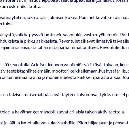
, kun ruska-aika koittaa.
ärinäytelmä, joka pitäisi jokaisen kokea. Puut hehkuvat keltaisina, 
 tuloa.
syksystä, vaikka pysyvä lumi usein saapuukin vasta myöhemmin. Pakka
duksista ja pikku pakkasista. Revontulet alkavat ilmestyä taivaalle.
sijaintinsa ansiosta tähän mitä parhaimmat puitteet. Revontulet loimu
.
lisää revontulia. Arktiset luonnon valoilmiöt värittävät taivaan, k
ktiviteeteista; hiihtelemään, moottorikelkkailemaan, huskysafarille, 
 on tunnelmaa täynnä ja monen mielestä kaikkein parasta aikaa. Joul
a talviset maisemat pääsevät täyteen loistoonsa. Tykkylumiset puu
stelee ja keväthanget mahdollistavat erilaisia talven aktiviteetteja.
ä ja jäät ja lumet alkavat sulaa vauhdilla. Pikkuhiljaa puut ja pensaat