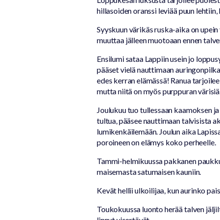
hillasoiden oranssi leviää puun lehtiin
Syyskuun värikäs ruska-aika on upein v
muuttaa jälleen muotoaan ennen talven
Ensilumi sataa Lappiin usein jo loppu
pääset vielä nauttimaan auringonpilkah
edes kerran elämässä! Ranua tarjoilee 
mutta niitä on myös purppuran värisiä
Joulukuu tuo tullessaan kaamoksen ja 
tultua, pääsee nauttimaan talvisista a
lumikenkäilemään. Joulun aika Lapissa
poroineen on elämys koko perheelle.
Tammi-helmikuussa pakkanen paukkuu j
maisemasta satumaisen kauniin.
Kevät hellii ulkoilijaa, kun aurinko pai
Toukokuussa luonto herää talven jäljilt
linnut visertävät.