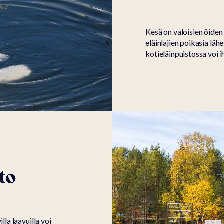
Kesä on valoisien öiden 
eläinlajien poikasia lähe
kotieläinpuistossa voi i
to
lla laavuilla voi