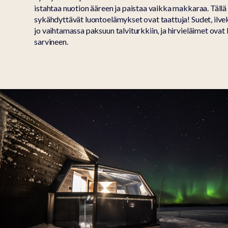
istahtaa nuotion ääreen ja paistaa vaikka makkaraa. Tällä
sykähdyttävät luontoelämykset ovat taattuja! Sudet, ilveks
jo vaihtamassa paksuun talviturkkiin, ja hirvieläimet ova
sarvineen.