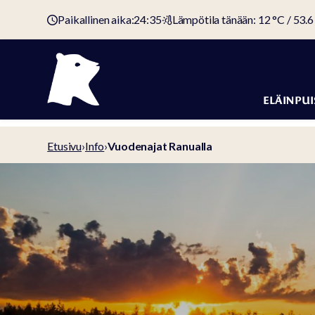
Paikallinen aika:
24:35
Lämpötila tänään: 12 °C / 53.6
ELÄINPUI
Eläimet
Etusivu
›
Info
›
Vuodenajat Ranualla
Eläinpuiston 
Pääsyliput ja
hinnat
Kotieläinpih
Eläinten
hyvinvointi
Suojelutyö