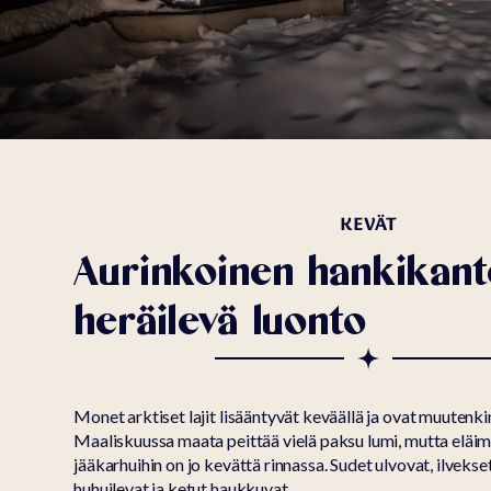
KEVÄT
Aurinkoinen hankikant
heräilevä luonto
Monet arktiset lajit lisääntyvät keväällä ja ovat muutenki
Maaliskuussa maata peittää vielä paksu lumi, mutta eläimi
jääkarhuihin on jo kevättä rinnassa. Sudet ulvovat, ilvekset
huhuilevat ja ketut haukkuvat.