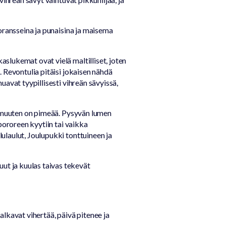
oransseina ja punaisina ja maisema
slukemat ovat vielä maltilliset, joten
 Revontulia pitäisi jokaisen nähdä
avat tyypillisesti vihreän sävyissä,
un muuten on pimeää. Pysyvän lumen
pororeen kyytiin tai vaikka
ulaulut, Joulupukki tonttuineen ja
t ja kuulas taivas tekevät
 alkavat vihertää, päivä pitenee ja