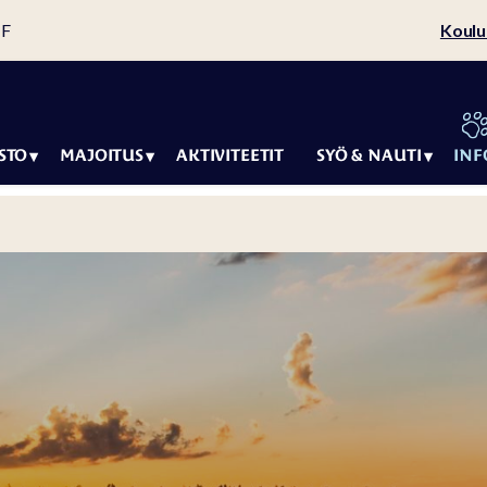
 F
Koulu
STO
MAJOITUS
AKTIVITEETIT
SYÖ & NAUTI
INF
Lomapaketit
Arctic Igloos
Restaurant
kartta
Majoitustarjoukset
Wild Arctic
Kolmen
Restaurant
elämyksen
camping-kierros
a
Arctic Igloos
Lomahuvilat
Camping