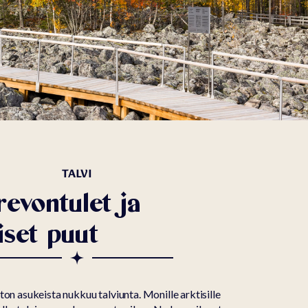
TALVI
evontulet ja
iset puut
on asukeista nukkuu talviunta. Monille arktisille