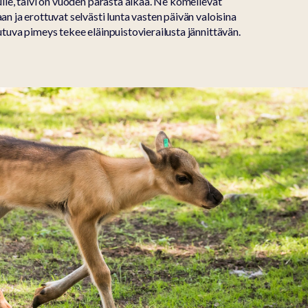
ulle, talvi on vuoden parasta aikaa. Ne komeilevat
an ja erottuvat selvästi lunta vasten päivän valoisina
utuva pimeys tekee eläinpuistovierailusta jännittävän.