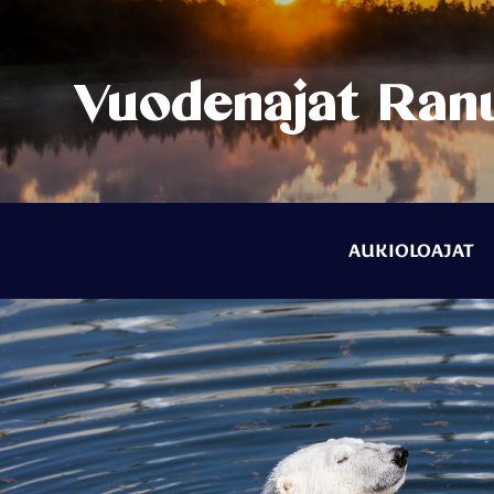
Hoivaeläinto
Varainhanki
Vuodenajat Ranu
elämyksellä
AUKIOLOAJAT 