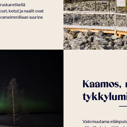
 ruskaretkellä
et, ketut ja naalit ovat
t komeimmillaan suurine
Kaamos, r
tykkylum
Vain muutama eläinpuist