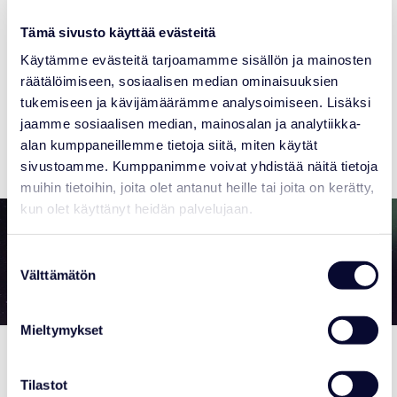
Lomahuvilat
Tämä sivusto käyttää evästeitä
Käytämme evästeitä tarjoamamme sisällön ja mainosten
Laadukkaat, tilavat ja hyvin varustellut lomahuvilat
räätälöimiseen, sosiaalisen median ominaisuuksien
tekevät lomailun helpoksi. Huvilat sijaitsevat aivan
tukemiseen ja kävijämäärämme analysoimiseen. Lisäksi
eläinpuiston, safaritalon ja WiId Arctic ravintolan
jaamme sosiaalisen median, mainosalan ja analytiikka-
naapurissa.
alan kumppaneillemme tietoja siitä, miten käytät
sivustoamme. Kumppanimme voivat yhdistää näitä tietoja
muihin tietoihin, joita olet antanut heille tai joita on kerätty,
kun olet käyttänyt heidän palvelujaan.
Varaa unohtumaton yö
Suostumuksen
Välttämätön
valinta
Varaa majoitus
Mieltymykset
Muita majoitusvaihtoehtoja
Tilastot