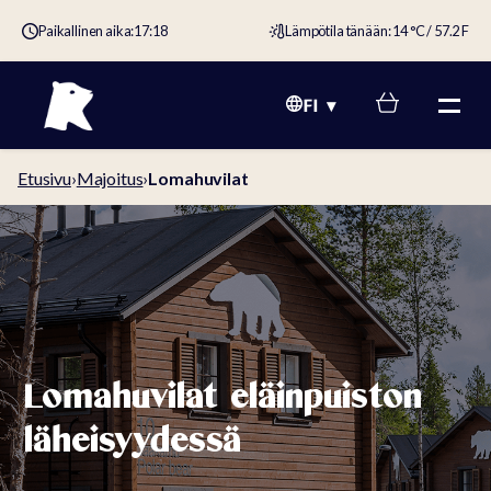
Paikallinen aika:
17:18
Lämpötila tänään: 14 °C / 57.2 F
FI
Etusivu
›
Majoitus
›
Lomahuvilat
Lomahuvilat eläinpuiston
läheisyydessä