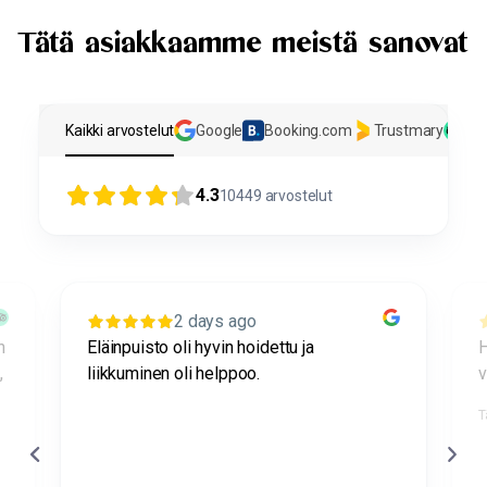
Tätä asiakkaamme meistä sanovat
Kaikki arvostelut
Google
Booking.com
Trustmary
Tri
4.3
10449
arvostelut
2 days ago
n
Eläinpuisto oli hyvin hoidettu ja
H
,
liikkuminen oli helppoo.
v
T