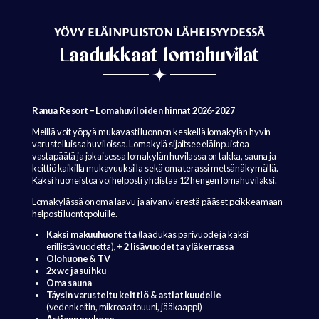
YÖVY ELÄINPUISTON LÄHEISYYDESSÄ
Laadukkaat lomahuvilat
Ranua Resort – Lomahuviloiden hinnat 2026-2027
Meillä voit yöpyä mukavasti luonnon keskellä lomakylän hyvin
varustelluissa huviloissa. Lomakylä sijaitsee eläinpuistoa
vastapäätä ja jokaisessa lomakylän huvilassa on takka, sauna ja
keittiö kaikilla mukavuuksilla sekä oma terassi metsänäkymällä.
Kaksi huoneistoa voi helposti yhdistää 12 hengen lomahuvilaksi.
Lomakylässä on oma laavu ja aivan vierestä pääset poikkeamaan
helposti luontopoluille.
Kaksi makuuhuonetta
(laadukas parivuode ja kaksi
erillistä vuodetta)
, + 2 lisävuodetta yläkerrassa
Olohuone & TV
2x wc ja suihku
Oma sauna
Täysin varusteltu keittiö & astiat kuudelle
(vedenkeitin, mikroaaltouuni, jääkaappi)