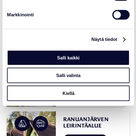
ARCTIC IGLOOS
Markkinointi
Arctic Igloos
Näytä tiedot
Salli kaikki
CAMPING
ELÄINPUISTO
Salli valinta
Tutustu lisää
Kiellä
RANUANJÄRVEN
LEIRINTÄALUE