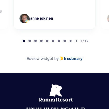
n)
janne jokinen
Page 1 of 60
1 / 60
Review widget
by
trustmary
RANUAN SEUDUN MATKAILU OY