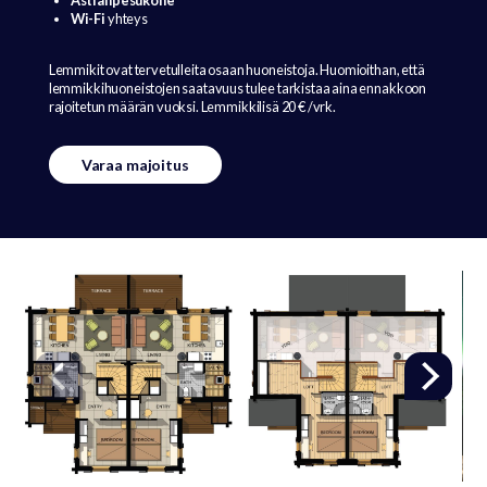
Astianpesukone
Wi-Fi
yhteys
Lemmikit ovat tervetulleita osaan huoneistoja. Huomioithan, että
lemmikkihuoneistojen saatavuus tulee tarkistaa aina ennakkoon
rajoitetun määrän vuoksi. Lemmikkilisä 20 € /vrk.
Varaa majoitus