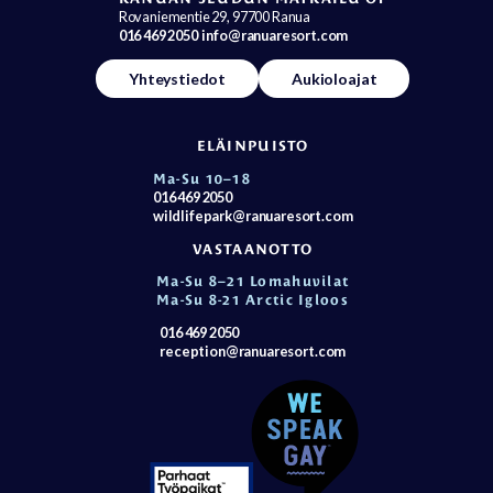
Rovaniementie 29, 97700 Ranua
016 469 2050
info@ranuaresort.com
Yhteystiedot
Aukioloajat
ELÄINPUISTO
Ma-Su 10–18
016 469 2050
wildlifepark@ranuaresort.com
VASTAANOTTO
Ma-Su 8–21 Lomahuvilat
Ma-Su 8-21 Arctic Igloos
016 469 2050
reception@ranuaresort.com