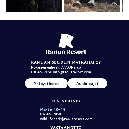
RANUAN SEUDUN MATKAILU OY
Rovaniementie 29, 97700 Ranua
016 469 2050
info@ranuaresort.com
Yhteystiedot
Aukioloajat
ELÄINPUISTO
Ma-Su 10–18
016 469 2050
wildlifepark@ranuaresort.com
VASTAANOTTO