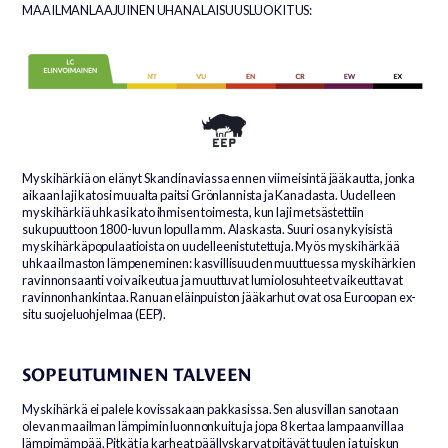
MAAILMANLAAJUINEN UHANALAISUUSLUOKITUS:
Myskihärkiä on elänyt Skandinaviassa ennen viimeisintä jääkautta, jonka
aikaan laji katosi muualta paitsi Grönlannista ja Kanadasta. Uudelleen
myskihärkiä uhkasi kato ihmisen toimesta, kun laji metsästettiin
sukupuuttoon 1800-luvun lopulla mm. Alaskasta. Suuri osa nykyisistä
myskihärkäpopulaatioista on uudelleenistutettuja. Myös myskihärkää
uhkaa ilmaston lämpeneminen: kasvillisuuden muuttuessa myskihärkien
ravinnonsaanti voi vaikeutua ja muuttuvat lumiolosuhteet vaikeuttavat
ravinnonhankintaa. Ranuan eläinpuiston jääkarhut ovat osa Euroopan ex-
situ suojeluohjelmaa (EEP).
SOPEUTUMINEN TALVEEN
Myskihärkä ei palele kovissakaan pakkasissa. Sen alusvillan sanotaan
olevan maailman lämpimin luonnonkuitu ja jopa 8 kertaa lampaanvillaa
lämpimämpää. Pitkät ja karheat päällyskarvat pitävät tuulen ja tuiskun