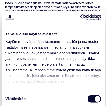
loitolla. Myskihärän ääriosat korvat, häntä ja raajat ovat lyhyet, jolloin
lämpöä luovuttavaa ihopintaa on vähemmän. Myskihärkien ravinto talvella
on puisevaa ja sitä on niukasti. Myskihärät syövätkin kesän aikaan paljon ja
keräävät näin vararavintoa nahkansa alle talven varalle. Ne liikkuvat
verkkaisesti ja harkiten, eivätkä tuhlaa energiaa turhaan.
Tämä sivusto käyttää evästeitä
Käytämme evästeitä tarjoamamme sisällön ja mainosten
MYSKIHÄRKÄ
räätälöimiseen, sosiaalisen median ominaisuuksien
Ovibos moschatus, Muskox
tukemiseen ja kävijämäärämme analysoimiseen. Lisäksi
LUOKKA
: Mammalia – Nisäkkäät
jaamme sosiaalisen median, mainosalan ja analytiikka-
LAHKO
: Artiodactyla – Sorkkaeläimet
alan kumppaneillemme tietoja siitä, miten käytät
HEIMO
: Bovidae – Onttosarviset
KOKO
: Uroksen paino 260–400 kg,
sivustoamme. Kumppanimme voivat yhdistää näitä tietoja
naaraan paino 170–300 kg, säkäkorkeus
muihin tietoihin, joita olet antanut heille tai joita on kerätty,
91–152 cm.
kun olet käyttänyt heidän palvelujaan.
LISÄÄNTYMINEN
: Kiima elo-syyskuussa,
kantoaika 250 vrk (8,5 kk), jälkeläisiä
kerralla 1 (-2). Itsenäistyy 1-vuotiaana,
Suostumuksen
naaraat sukukypsiä 2-vuotiaina, urokset
Välttämätön
valinta
usein vasta 5-vuotiaina.