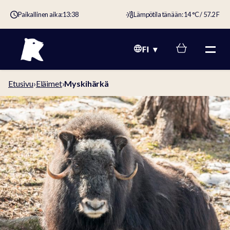
Paikallinen aika:
13:38
Lämpötila tänään: 14 °C / 57.2 F
FI
Etusivu
›
Eläimet
›
Myskihärkä