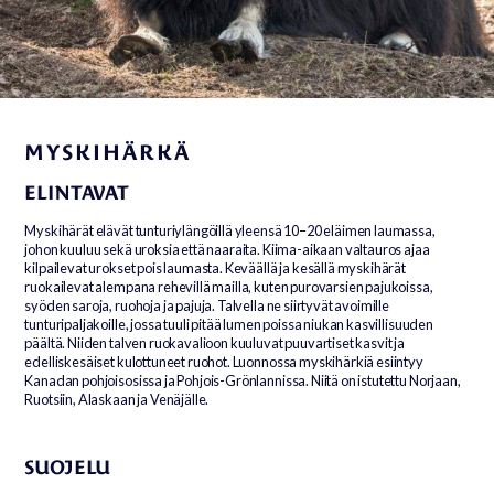
MYSKIHÄRKÄ
ELINTAVAT
Myskihärät elävät tunturiylängöillä yleensä 10–20 eläimen laumassa,
johon kuuluu sekä uroksia että naaraita. Kiima-aikaan valtauros ajaa
kilpailevat urokset pois laumasta. Keväällä ja kesällä myskihärät
ruokailevat alempana rehevillä mailla, kuten purovarsien pajukoissa,
syöden saroja, ruohoja ja pajuja. Talvella ne siirtyvät avoimille
tunturipaljakoille, jossa tuuli pitää lumen poissa niukan kasvillisuuden
päältä. Niiden talven ruokavalioon kuuluvat puuvartiset kasvit ja
edelliskesäiset kulottuneet ruohot. Luonnossa myskihärkiä esiintyy
Kanadan pohjoisosissa ja Pohjois-Grönlannissa. Niitä on istutettu Norjaan,
Ruotsiin, Alaskaan ja Venäjälle.
SUOJELU