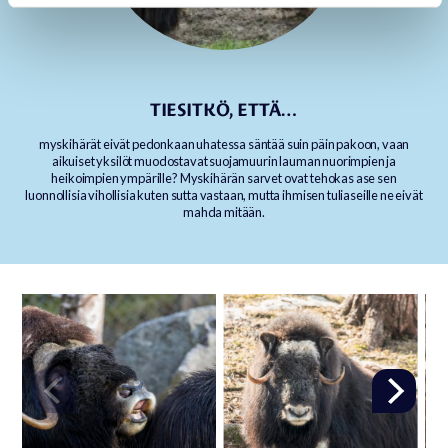
TIESITKÖ, ETTÄ…
myskihärät eivät pedonkaan uhatessa säntää suin päin pakoon, vaan
aikuiset yksilöt muodostavat suojamuurin lauman nuorimpien ja
heikoimpien ympärille? Myskihärän sarvet ovat tehokas ase sen
luonnollisia vihollisia kuten sutta vastaan, mutta ihmisen tuliaseille ne eivät
mahda mitään.