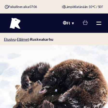
Paikallinen aika:
07:06
Lämpötila tänään: 10 °C / 50 F
FI
Etusivu
›
Eläimet
›
Ruskeakarhu