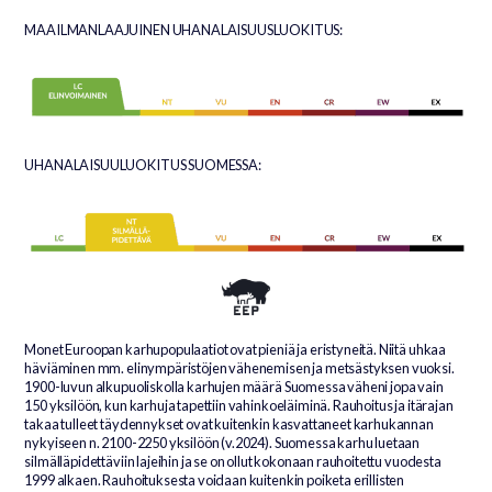
MAAILMANLAAJUINEN UHANALAISUUSLUOKITUS:
UHANALAISUULUOKITUS SUOMESSA:
Monet Euroopan karhupopulaatiot ovat pieniä ja eristyneitä. Niitä uhkaa
häviäminen mm. elinympäristöjen vähenemisen ja metsästyksen vuoksi.
1900-luvun alkupuoliskolla karhujen määrä Suomessa väheni jopa vain
150 yksilöön, kun karhuja tapettiin vahinkoeläiminä. Rauhoitus ja itärajan
takaa tulleet täydennykset ovat kuitenkin kasvattaneet karhukannan
nykyiseen n. 2100-2250
yksilöön (v.2024). Suomessa karhu luetaan
silmälläpidettäviin lajeihin ja se on ollut kokonaan rauhoitettu vuodesta
1999 alkaen. Rauhoituksesta voidaan kuitenkin poiketa erillisten