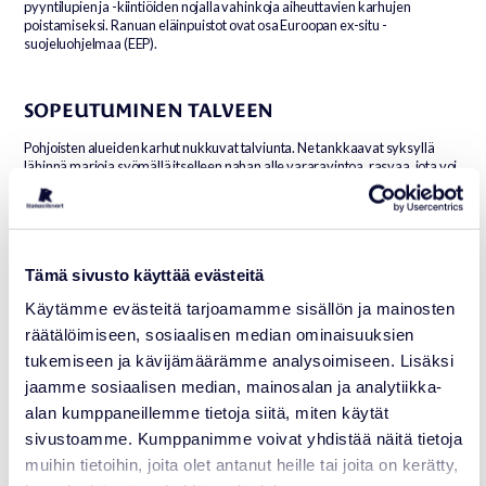
pyyntilupien ja -kiintiöiden nojalla vahinkoja aiheuttavien karhujen
poistamiseksi. Ranuan eläinpuistot ovat osa Euroopan ex-situ -
suojeluohjelmaa (EEP).
SOPEUTUMINEN TALVEEN
Pohjoisten alueiden karhut nukkuvat talviunta. Ne tankkaavat syksyllä
lähinnä marjoja syömällä itselleen nahan alle vararavintoa, rasvaa, jota voi
olla n. 30-35% karhun painosta. Talviunen aikana karhut eivät syö, juo,
eivätkä virtsaa.
RANUALLA
Tämä sivusto käyttää evästeitä
Ranuan eläinpuistossa asustaa naaraskarhu Malla, joka on syntynyt
Käytämme evästeitä tarjoamamme sisällön ja mainosten
vuonna 2008 Ähtärin eläinpuistossa.
räätälöimiseen, sosiaalisen median ominaisuuksien
tukemiseen ja kävijämäärämme analysoimiseen. Lisäksi
jaamme sosiaalisen median, mainosalan ja analytiikka-
alan kumppaneillemme tietoja siitä, miten käytät
RUSKEAKARHU
sivustoamme. Kumppanimme voivat yhdistää näitä tietoja
muihin tietoihin, joita olet antanut heille tai joita on kerätty,
Ursus arctos arctos, Brown bear