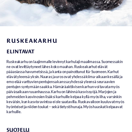
RUSKEAKARHU
ELINTAVAT
Ruskeakarhu on laajimmalle levinnyt karhulaji maailmassa. Suomessakin
ne ovat levittäytyneet lähes koko maahan. Ruskeakarhut elävät
pääasiassa havumetsissä, ja kanta on painottunut Itä-Suomeen. Karhut
elävät yleensä yksin. Naaras ja uros ovat yhdessä kiima-aikaan kesällä ja
emo elää varttuvien pentujensa kanssa yhdessä yleensä seuraavien
pentujen syntymään saakka. Hämäräaktiivisen karhun voi tavata myös
päiväsaikaan ruuanhaussa. Karhu on lähinnä kasvissyöjä. Marjojen ja
pehmeiden kasvinosien lisäksi karhuille kelpaa kyllä myös liha, varsinkin
keväisin, kun kasvisravintoa ei ole saatavilla. Ruokavalioon kuuluvat myös
hyönteiset ja niiden toukat – sekä tietysti hunaja. Myös haaskat kelpaavat
karhuille.
SUOJELU