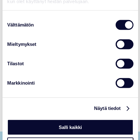
kun olet käyttänyt heidän palvelujaan.
LUOKKA
: Mammalia – Nisäkkäät
LAHKO
: Carnivora- Petoeläimet
HEIMO
: Ursidae – Karhut
Suostumuksen
KOKO
: Paino 100-300 kg, säkäkorkeus 90-
Välttämätön
125 cm, uros kookkaampi kuin naaras.
valinta
LISÄÄNTYMINEN
: Kiima kesä-
heinäkuussa, kantoaika n. 7-9 kk.
Mieltymykset
Viivästynyt sikiönkehitys eli alkio
kiinnittyy vasta loppusyksyllä. 1-3 pentua
syntyy tammi- helmikuussa. Pennut
itsenäistyvät n. 1,5-vuotiaina,
Tilastot
sukukypsyys 4-5-vuotiaana.
ELINIKÄ
: 30 vuotta, tarhaolosuhteissa
jopa yli 40 vuotta.
Markkinointi
Näytä tiedot
Salli kaikki