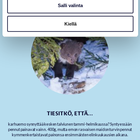
Salli valinta
Kiellä
TIESITKÖ, ETTÄ…
karhuemo synnyttää kesken talviunen tammi-helmikuussa? Syntyessään
pennut painavat vain n. 400g, mutta emon rasvaisen maidon turvin pennut
kymmenkertaistavat painonsa ensimmäisten elinkuukausien aikana.