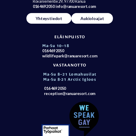
Rovaniementie 29, 97700 Ranua
016 469 2050
info@ranuaresort.com
Yhteystiedot
Aukioloajat
ELÄINPUISTO
Ma-Su 10–18
016 469 2050
wildlifepark@ranuaresort.com
VASTAANOTTO
Ma-Su 8–21 Lomahuvilat
Ma-Su 8-21 Arctic Igloos
016 469 2050
reception@ranuaresort.com