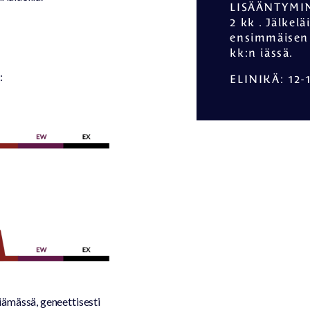
LISÄÄNTYMI
2 kk . Jälkelä
ensimmäisen 
kk:n iässä.
:
ELINIKÄ
: 12-
iämässä, geneettisesti