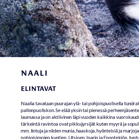
Hoivaeläinto
Varainhanki
elämyksellä
NAALI
ELINTAVAT
Naalia tavataan puurajan ylä- tai pohjoispuolisella tundra
pallonpuoliskon. Se elää yksin tai pienessä perheenjäse
laumassa ja on aktiivinen läpi vuoden kaikkina vuorokaud
tärkeintä ravintoa ovat pikkujyrsijät kuten myyrä ja sopuli,
mm. lintuja ja niiden munia, haaskoja, hyönteisiä ja marjoj
pohjoisimpien kuntien, Utsjoen, Inarin ja Enontekiön, tuntur