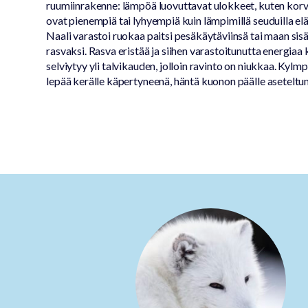
ruumiinrakenne: lämpöä luovuttavat ulokkeet, kuten korva
ovat pienempiä tai lyhyempiä kuin lämpimillä seuduilla elävi
Naali varastoi ruokaa paitsi pesäkäytäviinsä tai maan sis
rasvaksi. Rasva eristää ja siihen varastoitunutta energiaa 
selviytyy yli talvikauden, jolloin ravinto on niukkaa. Kylm
lepää kerälle käpertyneenä, häntä kuonon päälle aseteltun