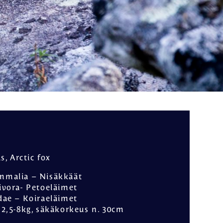
e Jääkarhun
Palvelu- ja
kilpailu
lisämaksuhinnasto
n kysytyt
mykset
s, Arctic fox
mmalia – Nisäkkäät
ivora- Petoeläimet
dae – Koiraeläimet
 2,5-8kg, säkäkorkeus n. 30cm