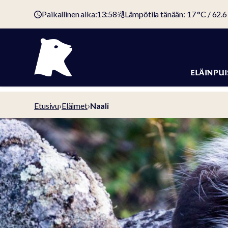
Paikallinen aika:
13:58
Lämpötila tänään: 17 °C / 62.6
ELÄINPUI
Eläimet
Etusivu
›
Eläimet
›
Naali
Eläinpuiston 
Pääsyliput ja
hinnat
Kotieläinpih
Eläinten
hyvinvointi
Suojelutyö