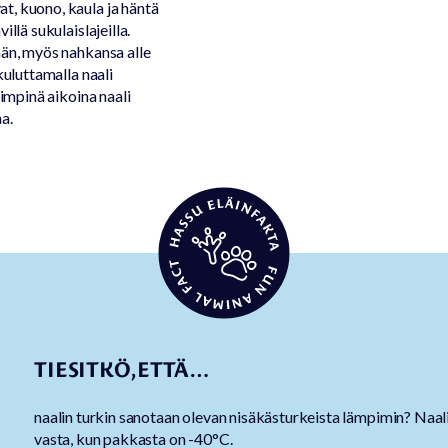
t, kuono, kaula ja häntä
llä sukulaislajeilla.
ään, myös nahkansa alle
kuluttamalla naali
pimpinä aikoina naali
a.
TIESITKÖ, ETTÄ…
naalin turkin sanotaan olevan nisäkästurkeista lämpimin? Naa
vasta, kun pakkasta on -40°C.