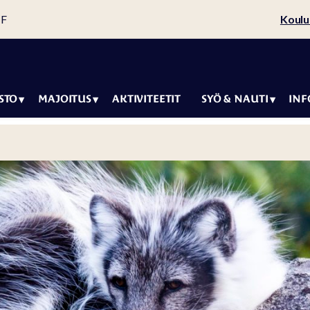
 F
Koulu
STO
MAJOITUS
AKTIVITEETIT
SYÖ & NAUTI
INF
Lomapaketit
Arctic Igloos
Saap
Restaurant
kartta
Majoitustarjoukset
Saav
Wild Arctic
Kolmen
Tauk
Restaurant
elämyksen
perhe
camping-kierros
a
Vuod
Arctic Igloos
Ranu
Lomahuvilat
Ympä
Camping
Aino