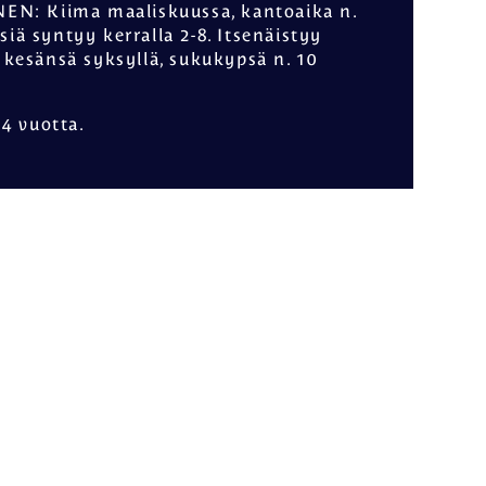
NEN
: Kiima maaliskuussa, kantoaika n.
isiä syntyy kerralla 2-8. Itsenäistyy
kesänsä syksyllä, sukukypsä n. 10
14 vuotta.