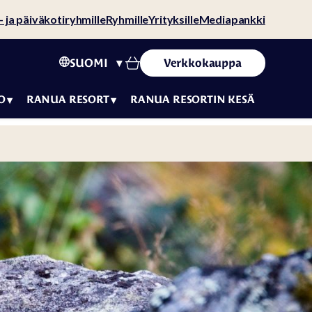
- ja päiväkotiryhmille
Ryhmille
Yrityksille
Mediapankki
SUOMI
Verkkokauppa
O
RANUA RESORT
RANUA RESORTIN KESÄ
uminen
Yhteystiedot
utettavuus
Ajankohtaista
opaikka
Vastuullisuus
ille
Tarinamme
enajat
Rekrytointi
alla
Vaikuttajat
ristötaideteos
Varaus- ja
a lajissaan
peruutusehdot