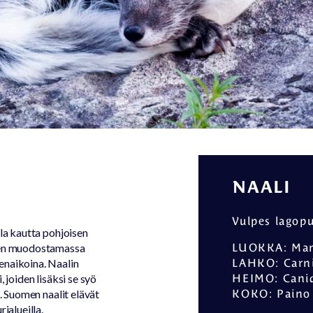
Eläinpuisto
iminta
Jonn
Camping
taide
ntaa
Ranuanjärvi
Usei
kysy
NAALI
Vulpes lagopu
lla kautta pohjoisen
nten muodostamassa
LUOKKA
: Ma
enaikoina. Naalin
LAHKO
: Carn
 joiden lisäksi se syö
HEIMO
: Cani
a. Suomen naalit elävät
KOKO
: Paino
ialueilla.