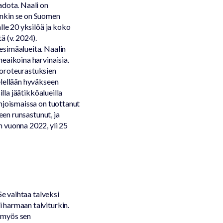
adota. Naali on
änkin se on Suomen
lle 20 yksilöä ja koko
ä (v. 2024).
esimäalueita. Naalin
eaikoina harvinaisia.
poroteurastuksien
elellään hyväkseen
illa jäätikköalueilla
hjoismaissa on tuottanut
een runsastunut, ja
n vuonna 2022, yli 25
Se vaihtaa talveksi
 harmaan talviturkin.
 myös sen