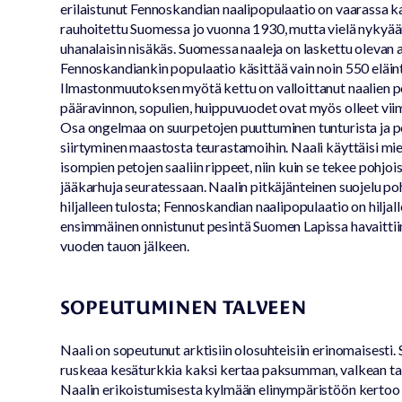
erilaistunut Fennoskandian naalipopulaatio on vaarassa k
rauhoitettu Suomessa jo vuonna 1930, mutta vielä nykyä
uhanalaisin nisäkäs. Suomessa naaleja on laskettu olevan a
Fennoskandiankin populaatio käsittää vain noin 550 eläint
Ilmastonmuutoksen myötä kettu on valloittanut naalien p
pääravinnon, sopulien, huippuvuodet ovat myös olleet viim
Osa ongelmaa on suurpetojen puuttuminen tunturista ja 
siirtyminen maastosta teurastamoihin. Naali käyttäisi mi
isompien petojen saaliin rippeet, niin kuin se tekee pohjois
jääkarhuja seuratessaan. Naalin pitkäjänteinen suojelu po
hiljalleen tulosta; Fennoskandian naalipopulaatio on hiljall
ensimmäinen onnistunut pesintä Suomen Lapissa havaittii
vuoden tauon jälkeen.
SOPEUTUMINEN TALVEEN
Naali on sopeutunut arktisiin olosuhteisiin erinomaisesti. 
ruskeaa kesäturkkia kaksi kertaa paksumman, valkean tai
Naalin erikoistumisesta kylmään elinympäristöön kertoo