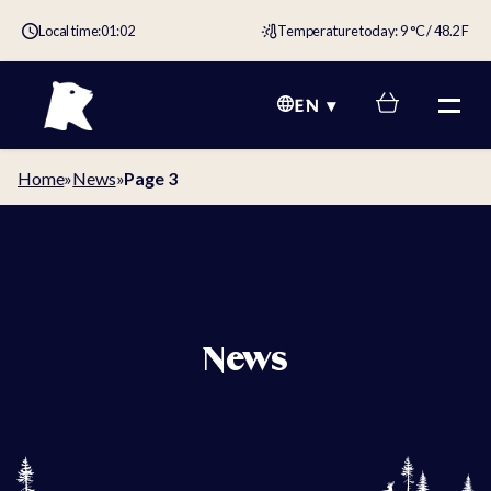
Local time:
01:02
Temperature today: 9 °C / 48.2 F
EN
Home
»
News
»
Page 3
News