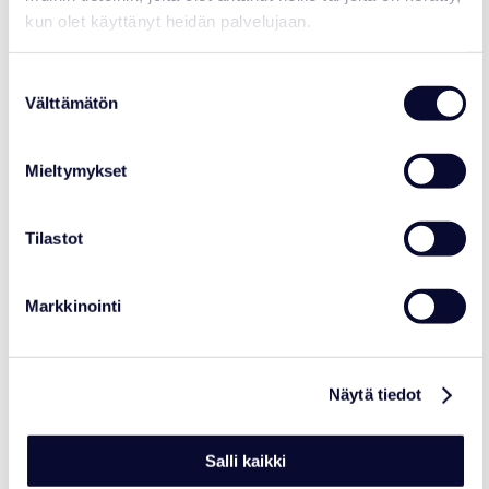
kun olet käyttänyt heidän palvelujaan.
NEWS
Suostumuksen
Välttämätön
valinta
Brown Bear Begins Hibernation
Read more
Mieltymykset
Tilastot
04.11.2025
Markkinointi
Näytä tiedot
Salli kaikki