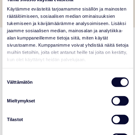
There are barbecue shelters along the route where you can stop to enjoy
Käytämme evästeitä tarjoamamme sisällön ja mainosten
your own snacks.
räätälöimiseen, sosiaalisen median ominaisuuksien
tukemiseen ja kävijämäärämme analysoimiseen. Lisäksi
jaamme sosiaalisen median, mainosalan ja analytiikka-
alan kumppaneillemme tietoja siitä, miten käytät
Map of the Wildlife park
sivustoamme. Kumppanimme voivat yhdistää näitä tietoja
muihin tietoihin, joita olet antanut heille tai joita on kerätty,
kun olet käyttänyt heidän palvelujaan.
Suostumuksen
Välttämätön
valinta
Mieltymykset
Tilastot