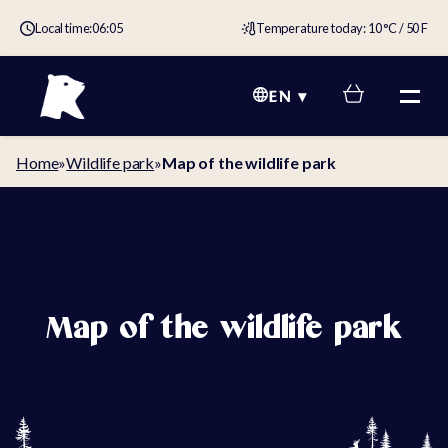
Local time:
06:05
Temperature today: 10 °C / 50 F
EN
Home
»
Wildlife park
»
Map of the wildlife park
Map of the wildlife park