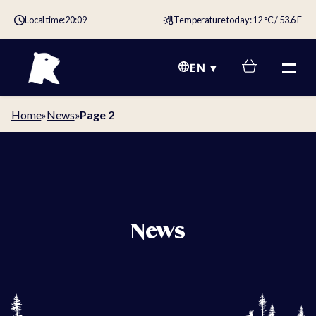
Local time:
20:09
Temperature today: 12 °C / 53.6 F
EN
Home
»
News
»
Page 2
News