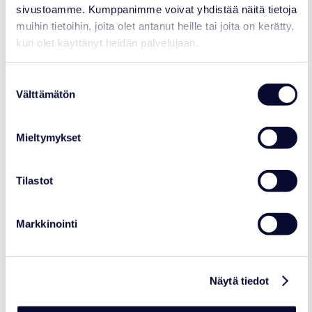
sivustoamme. Kumppanimme voivat yhdistää näitä tietoja
muihin tietoihin, joita olet antanut heille tai joita on kerätty,
kun olet käyttänyt heidän palvelujaan.
NEWS
Suostumuksen
New artwork "Guardian of the Ice"
Välttämätön
valinta
unveiled at Ranua Resort
Read more
Mieltymykset
Tilastot
10.02.2026
Markkinointi
Näytä tiedot