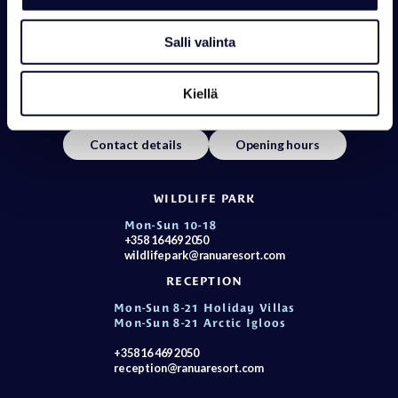
Salli valinta
RANUAN SEUDUN MATKAILU OY
Kiellä
Rovaniementie 29, 97700 Ranua
+358 16 469 2050 info@ranuaresort.com
Contact details
Opening hours
WILDLIFE PARK
Mon-Sun 10-18
+358 16 469 2050
wildlifepark@ranuaresort.com
RECEPTION
Mon-Sun 8-21 Holiday Villas
Mon-Sun 8-21 Arctic Igloos
+358 16 469 2050
reception@ranuaresort.com