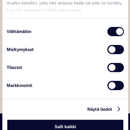
muihin tietoihin, joita olet antanut heille tai joita on kerätty,
kun olet käyttänyt heidän palvelujaan.
Suostumuksen
Välttämätön
valinta
Mieltymykset
Tilastot
Markkinointi
Näytä tiedot
Salli kaikki