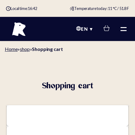
Local time:
16:42
Temperature today: 11 °C / 51.8 F
EN
Home
»
shop
»
Shopping cart
Shopping cart