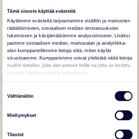
Tämä sivusto käyttää evästeitä
Käytämme evästeitä tarjoamamme sisällön ja mainosten
FOR
räätälöimiseen, sosiaalisen median ominaisuuksien
CHILDREN
tukemiseen ja kävijämäärämme analysoimiseen. Lisäksi
jaamme sosiaalisen median, mainosalan ja analytiikka-
FOR
alan kumppaneillemme tietoja siitä, miten käytät
ADULTS
sivustoamme. Kumppanimme voivat yhdistää näitä tietoja
muihin tietoihin, joita olet antanut heille tai joita on kerätty,
kun olet käyttänyt heidän palvelujaan.
2,5 HOURS
Suostumuksen
Aurora nights
Välttämätön
valinta
Snowshoeing
Mieltymykset
Availability: December – April
Departure: Daily at 21:00
Tilastot