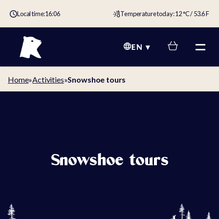
Local time:
16:06
Temperature today: 12 °C / 53.6 F
EN
Home
»
Activities
»
Snowshoe tours
Snowshoe tours