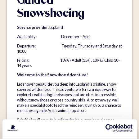
Guided
Snowshoeing
Service provider
: Lupland
Availability: December – April
Departure: Tuesday, Thursday and Saturday at
10:00
Pricing: 109 € / Adult (15+) , 109 € / Child 10-
14 years
Welcome to the Snowshoe Adventure!
Let snowshoes guide you deep into Lapland’s pristine, snow-
covered wilderness. This adventure offers a unique way to
explore breathtaking landscapes that are often inaccessible
without snowshoes or cross-country skis. Along the way, we’ll
make a special stop to feed the reindeer, giving you a chance to
meet these gentle Arctic animals up close.
Suitable for all ages, this unforgettable excursion welcomes
explorers 10 years and older, making it a perfect way to
experience the magic of Arctic nature.