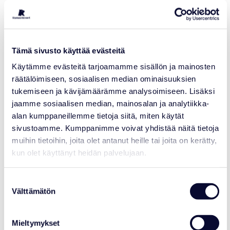
NEWS
Christmas eve's gala dinner
Tämä sivusto käyttää evästeitä
Read more
Käytämme evästeitä tarjoamamme sisällön ja mainosten
räätälöimiseen, sosiaalisen median ominaisuuksien
tukemiseen ja kävijämäärämme analysoimiseen. Lisäksi
08.12.2022
jaamme sosiaalisen median, mainosalan ja analytiikka-
alan kumppaneillemme tietoja siitä, miten käytät
sivustoamme. Kumppanimme voivat yhdistää näitä tietoja
muihin tietoihin, joita olet antanut heille tai joita on kerätty,
kun olet käyttänyt heidän palvelujaan.
Suostumuksen
Välttämätön
valinta
Mieltymykset