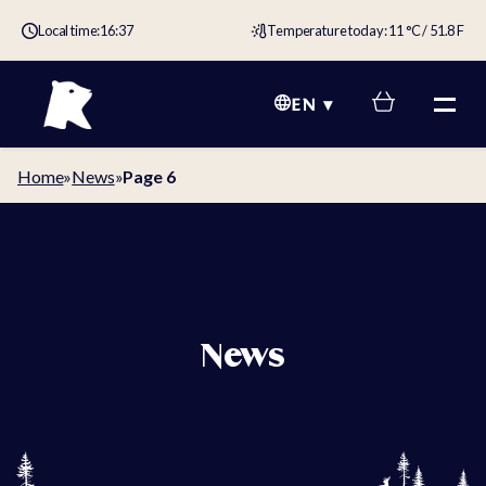
Local time:
16:37
Temperature today: 11 °C / 51.8 F
EN
Home
»
News
»
Page 6
News