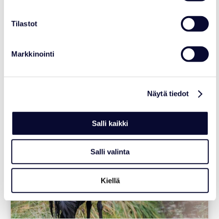
NEWS
Tilastot
Safaris & activities
Read more
Markkinointi
26.10.2022
Näytä tiedot
Salli kaikki
Salli valinta
Kiellä