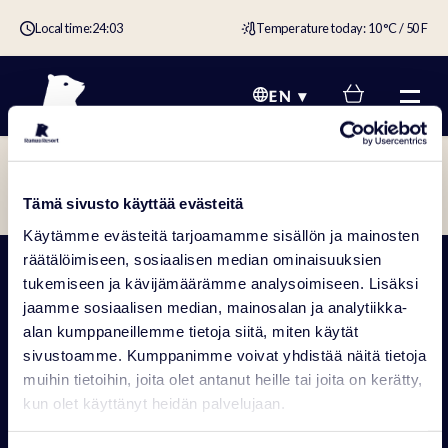
Local time:
24:03
Temperature today: 10 °C / 50 F
EN
Home
»
https://ranuaresort.com/en/accommodation/holiday-
Tämä sivusto käyttää evästeitä
packages/
Käytämme evästeitä tarjoamamme sisällön ja mainosten
räätälöimiseen, sosiaalisen median ominaisuuksien
tukemiseen ja kävijämäärämme analysoimiseen. Lisäksi
jaamme sosiaalisen median, mainosalan ja analytiikka-
alan kumppaneillemme tietoja siitä, miten käytät
sivustoamme. Kumppanimme voivat yhdistää näitä tietoja
muihin tietoihin, joita olet antanut heille tai joita on kerätty,
RANUAN SEUDUN MATKAILU OY
Rovaniementie 29, 97700 Ranua
kun olet käyttänyt heidän palvelujaan.
+358 16 469 2050 info@ranuaresort.com