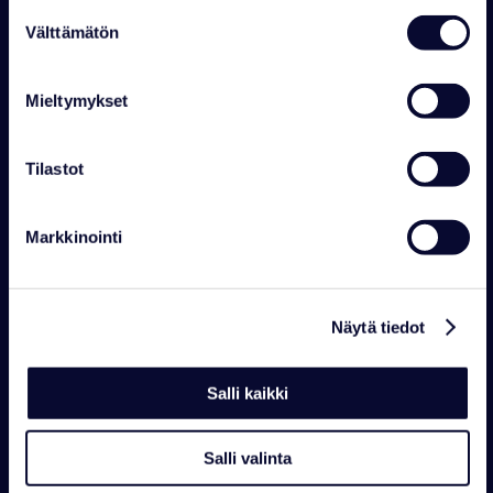
Contact details
Opening hours
Suostumuksen
Välttämätön
valinta
WILDLIFE PARK
Mieltymykset
Mon-Sun 10-18
+358 16 469 2050
wildlifepark@ranuaresort.com
Tilastot
RECEPTION
Mon-Sun 8-21 Holiday Villas
Mon-Sun 8-21 Arctic Igloos
Markkinointi
+358 16 469 2050
reception@ranuaresort.com
Näytä tiedot
Salli kaikki
Salli valinta