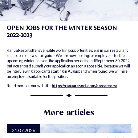
02.08.2022
OPEN JOBS FOR THE WINTER SEASON
2022-2023
Ranua Resort offers versatile working opportunities, e.g. in our restaurant,
reception or as a safari guide. We are now looking for employees for the
upcoming winter season, the application period is until September 30, 2022,
but you should submit your application as soon as possible, because we will
be interviewing applicants starting in August and when found, we will hire
an employee suitable for the position.
Read more on our website:
https://ranuaresort.com/en/
careers
/
More articles
21.07.2026