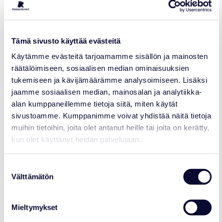
Tämä sivusto käyttää evästeitä
Käytämme evästeitä tarjoamamme sisällön ja mainosten
räätälöimiseen, sosiaalisen median ominaisuuksien
tukemiseen ja kävijämäärämme analysoimiseen. Lisäksi
jaamme sosiaalisen median, mainosalan ja analytiikka-
alan kumppaneillemme tietoja siitä, miten käytät
sivustoamme. Kumppanimme voivat yhdistää näitä tietoja
NEWS
muihin tietoihin, joita olet antanut heille tai joita on kerätty,
kun olet käyttänyt heidän palvelujaan.
Ranua Resort Joins Polar Bears
International’s Arctic Ambassador
Center Network
Suostumuksen
Välttämätön
valinta
Read more
Mieltymykset