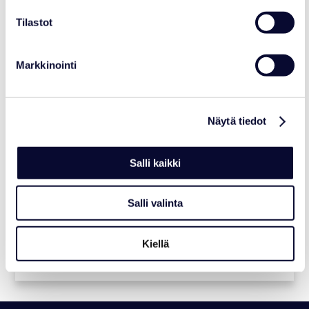
06.07.2026
Tilastot
Markkinointi
Näytä tiedot
Salli kaikki
Salli valinta
NEWS
Courtyard Kiosk Closed Temporarily
Kiellä
Read more