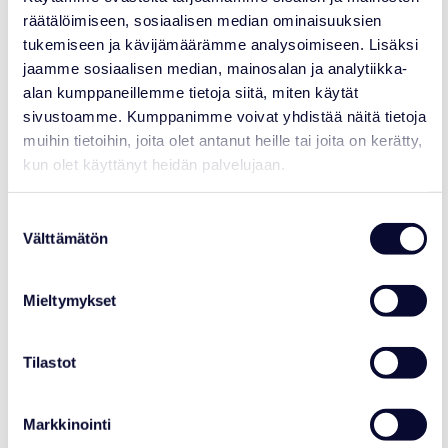
räätälöimiseen, sosiaalisen median ominaisuuksien
tukemiseen ja kävijämäärämme analysoimiseen. Lisäksi
jaamme sosiaalisen median, mainosalan ja analytiikka-
alan kumppaneillemme tietoja siitä, miten käytät
sivustoamme. Kumppanimme voivat yhdistää näitä tietoja
muihin tietoihin, joita olet antanut heille tai joita on kerätty,
kun olet käyttänyt heidän palvelujaan.
Suostumuksen
Välttämätön
valinta
Mieltymykset
HEINI NIINIMÄKI
Intendentti, Eläinlääkäri
Tilastot
+358 40 644 9031
etunimi.sukunimi@ranuaresort.com
Markkinointi