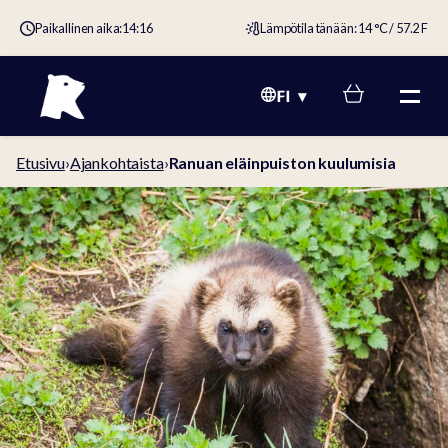
Paikallinen aika:
14:16
Lämpötila tänään: 14 °C / 57.2 F
FI
Etusivu
›
Ajankohtaista
›
Ranuan eläinpuiston kuulumisia