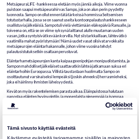
MetsäpeuraLIFE -hankkeessa eletään myös jänniä aikoja. Viime vuonna
puistoon saapui metsäpeurahirvas Sampo, joka on alun perin pyydetty
luonnosta. Sampo on ollut ennen tätä tärkeissä hommissa Seitsemisen
totutustarhalla, jossa se on saanut useita luontoonpalautushankkeeseen
osallistuvia jälkeläisiä. Sampo tuli vielä viettämään eläkepäiviä Ranualle, ja
toiveena on, että se on viime syksynä laittanut alulle muutaman uuden
vasan, jotka syntyisivät kevään korvilla. Nyt siis tarkkaillaan, lähtevätkö
vaatimilla mahat pyöristymään! Nämä uudet vasat olisivat arvokkaita
metsäpeurojen eläintarhakannalle, johon viime vuosina tehdyt
palautusistutuksetkin osaltaan perustuvat.
Eläintarhametsäpeurojen kanta kaipaa geenipohjan monipuolistamista, ja
Sampon mahdolliset jälkeläiset saattavatkin lähteä jatkamaan sukua eri
eläintarhoihin Euroopassa. Villistä taustastaan huolimatta Sampo on
osoittautunut varsinaiseksi lempeäksi (joskin ahneeksi) herrasmieheksi,
joka ei häiriinny ihmisten läheisyydestä.
Kevät on myös rakentelemisen parasta aikaa. Eläinpuistossa halutaan
panostaa eläinten hyvinvointiin, ja monenlaista pienempää ja isompaa
puuhaa onkin kirvesmiesten työlistalla. Erilaisia suoja- ja
kiipeilyrakennelmia uusitaan, ja kesälle suunnitteilla on myös uutta eläimiin
liittyvää puuhapistettä yleisölle.
Odotamme sinua jo vierailulle luoksemme!
Tämä sivusto käyttää evästeitä
Käytämme evästeitä tarjoamamme sisällön ja mainosten