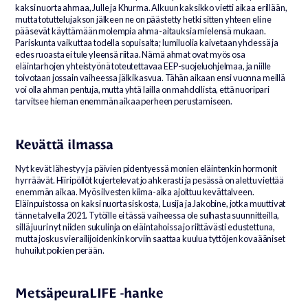
kaksi nuorta ahmaa, Julle ja Khurma. Alkuun kaksikko vietti aikaa erillään,
mutta totuttelujakson jälkeen ne on päästetty hetki sitten yhteen eli ne
pääsevät käyttämään molempia ahma-aitauksia mielensä mukaan.
Pariskunta vaikuttaa todella sopuisalta; lumiluolia kaivetaan yhdessä ja
edes ruoasta ei tule yleensä riitaa. Nämä ahmat ovat myös osa
eläintarhojen yhteistyönä toteutettavaa EEP-suojeluohjelmaa, ja niille
toivotaan jossain vaiheessa jälkikasvua. Tähän aikaan ensi vuonna meillä
voi olla ahman pentuja, mutta yhtä lailla on mahdollista, että nuoripari
tarvitsee hieman enemmän aikaa perheen perustamiseen.
Kevättä ilmassa
Nyt kevät lähestyy ja päivien pidentyessä monien eläintenkin hormonit
hyrräävät. Hiiripöllöt kujertelevat jo ahkerasti ja pesässä on alettu viettää
enemmän aikaa. Myös ilvesten kiima-aika ajoittuu kevättalveen.
Eläinpuistossa on kaksi nuorta siskosta, Lusija ja Jakobine, jotka muuttivat
tänne talvella 2021. Tytöille ei tässä vaiheessa ole sulhasta suunnitteilla,
sillä juuri nyt niiden sukulinja on eläintahoissa jo riittävästi edustettuna,
mutta joskus vierailijoidenkin korviin saattaa kuulua tyttöjen kovaääniset
huhuilut poikien perään.
MetsäpeuraLIFE -hanke