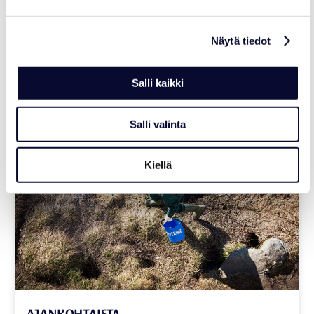
Näytä tiedot
Lisää artikkeleita
Salli kaikki
19.03.2022
Salli valinta
Kiellä
AJANKOHTAISTA