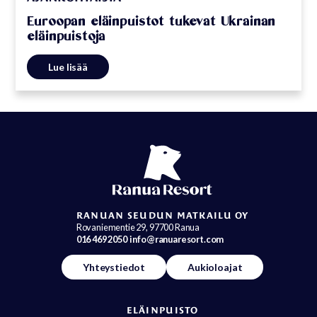
Euroopan eläinpuistot tukevat Ukrainan
eläinpuistoja
Lue lisää
RANUAN SEUDUN MATKAILU OY
Rovaniementie 29, 97700 Ranua
016 469 2050
info@ranuaresort.com
Yhteystiedot
Aukioloajat
ELÄINPUISTO