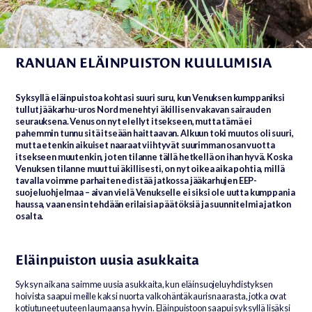
19.03.2022
RANUAN ELÄINPUISTON KUULUMISIA
Syksyllä eläinpuistoa kohtasi suuri suru, kun Venuksen kumppaniksi
tullut jääkarhu-uros Nord menehtyi äkillisen vakavan sairauden
seurauksena. Venus on nyt elellyt itsekseen, mutta tämä ei
pahemmin tunnu sitä itseään haittaavan. Alkuun toki muutos oli suuri,
mutta etenkin aikuiset naaraat viihtyvät suurimman osan vuotta
itsekseen muutenkin, joten tilanne tällä hetkellä on ihan hyvä. Koska
Venuksen tilanne muuttui äkillisesti, on nyt oikea aika pohtia, millä
tavalla voimme parhaiten edistää jatkossa jääkarhujen EEP-
suojeluohjelmaa – aivan vielä Venukselle ei siksi ole uutta kumppania
haussa, vaan ensin tehdään erilaisia päätöksiä ja suunnitelmia jatkon
osalta.
Eläinpuiston uusia asukkaita
Syksyn aikana saimme uusia asukkaita, kun eläinsuojeluyhdistyksen
hoivista saapui meille kaksi nuorta valkohäntäkaurisnaarasta, jotka ovat
kotiutuneet uuteen laumaansa hyvin. Eläinpuistoon saapui syksyllä lisäksi