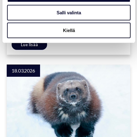
Salli valinta
AJANKOHTAISTA
Kiellä
Varaa kevään eläimellisin kokous
Lue lisää
18.03.2026