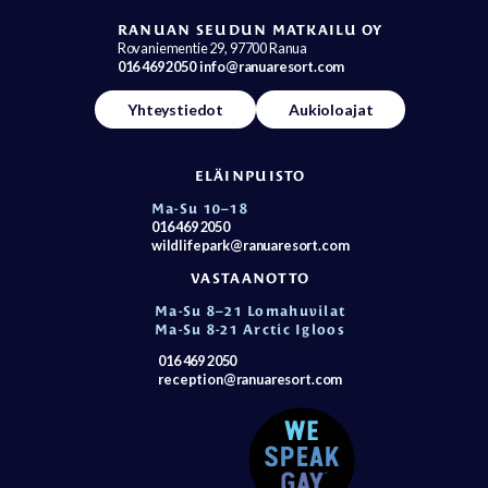
RANUAN SEUDUN MATKAILU OY
Rovaniementie 29, 97700 Ranua
016 469 2050
info@ranuaresort.com
Yhteystiedot
Aukioloajat
ELÄINPUISTO
Ma-Su 10–18
016 469 2050
wildlifepark@ranuaresort.com
VASTAANOTTO
Ma-Su 8–21 Lomahuvilat
Ma-Su 8-21 Arctic Igloos
016 469 2050
reception@ranuaresort.com