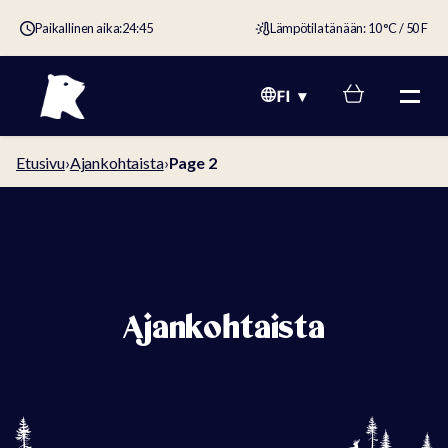
Paikallinen aika:
24:45
Lämpötila tänään: 10 °C / 50 F
FI
Etusivu
›
Ajankohtaista
›
Page 2
Ajankohtaista