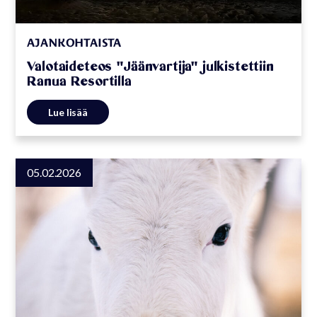
AJANKOHTAISTA
Valotaideteos "Jäänvartija" julkistettiin
Ranua Resortilla
Lue lisää
05.02.2026