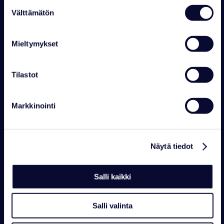
Suostumuksen
ELÄINPUISTO
Välttämätön
valinta
Ma-Su 10–18
016 469 2050
wildlifepark@ranuaresort.com
Mieltymykset
VASTAANOTTO
Ma-Su 8–21 Lomahuvilat
Tilastot
Ma-Su 8-21 Arctic Igloos
016 469 2050
reception@ranuaresort.com
Markkinointi
Näytä tiedot
Salli kaikki
Salli valinta