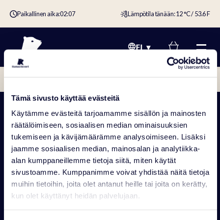
Paikallinen aika:
02:07
Lämpötila tänään: 12 °C / 53.6 F
FI
Etusivu
›
shop
›
PÄÄSIÄISTESTI
Tämä sivusto käyttää evästeitä
Käytämme evästeitä tarjoamamme sisällön ja mainosten
räätälöimiseen, sosiaalisen median ominaisuuksien
tukemiseen ja kävijämäärämme analysoimiseen. Lisäksi
jaamme sosiaalisen median, mainosalan ja analytiikka-
alan kumppaneillemme tietoja siitä, miten käytät
RANUAN SEUDUN MATKAILU OY
sivustoamme. Kumppanimme voivat yhdistää näitä tietoja
Rovaniementie 29, 97700 Ranua
016 469 2050
info@ranuaresort.com
muihin tietoihin, joita olet antanut heille tai joita on kerätty,
kun olet käyttänyt heidän palvelujaan.
Yhteystiedot
Aukioloajat