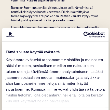
vähemmän kuljettujen polkujen ystäville.
Ranua on Suomen suovaltaisin kunta, joten soilla rämpimisestä
nauttivillekin löytyy kosolti koettavaa. Eri pituisia reittejä voi
taivaltaa joko pyörällä tai patikoiden. Reittien varrelta löytyy myös
tulistelupaikkoja tunnelmointiin ja evästämiseen.
Lempeiden luontokokemusten parissa palautat yhteyden itseesi ja
rakkaimpiisi. Mikäpä sen parempaa kuin soudella järvellä
leppoisasti ja nautiskella kesäillan kauneudesta?
Suu makeaksi marjoista
Tämä sivusto käyttää evästeitä
Luonnossamme kasvaa ihania marjoja, yrttejä ja sieniä. Kun
Käytämme evästeitä tarjoamamme sisällön ja mainosten
majoitut meillä heinä-elokuussa, voit kerätä mustikat aamiaisellesi
räätälöimiseen, sosiaalisen median ominaisuuksien
suoraan metsästä. Metsistämme löytyy myös juolukoita,
tukemiseen ja kävijämäärämme analysoimiseen. Lisäksi
puolukoita ja tietysti hilloja – tunnetaanhan Ranua myös
hilloistaan! Niitä voi myös ostaa Ranuan torilta tai elokuun alussa
jaamme sosiaalisen median, mainosalan ja analytiikka-
Hillamarkkinoilta.
alan kumppaneillemme tietoja siitä, miten käytät
sivustoamme. Kumppanimme voivat yhdistää näitä tietoja
muihin tietoihin, joita olet antanut heille tai joita on kerätty,
kun olet käyttänyt heidän palvelujaan.
Täällä voit kokea monia lempeitä
elämyksiä perheesi kanssa