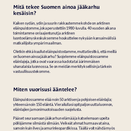
Mitä tekee Suomen ainoa jääkarhu
kesäisin?
Kaiken sydän, ydin ja suurin rakkautemme kohde on arktinen
eläinpuistomme, joka perustettiin 1980-luvulla. 40 vuoden aikana
toimintamme on laajentunut ja arktinen
luontoelämyskeskuksemme houkuttelee nykyään kansainvälisiä
matkailijoita ympäri maailman.
Oletkin ehkä kuullut eläinpuistostamme, mutta tiesitkö, että meillä
on Suomen ainoa jääkarhu? Suojelemme eläinpuistossamme
eläinlajeja, jotka ovat vaarassa kadota tai äärimmäisen
uhanalaisia luonnossa. Se on meidän merkityksellisin ja tärkein
vastuullisuustekomme.
Miten vuorisusi ääntelee?
Eläinpuistossamme elää noin 50 arktisen ja pohjoisen eläinlajia;
yhteensä noin 150 eläintä. Vierailullasi opit paljon uutta luonnon,
eläinlajien ja monimuotoisuuden suojelusta.
Pääset seuraamaan jääkarhun elämää ja katselemaan upeita
pöllöjämme silmästä silmään. Veikeät ahmat hurmaavat aina,
samoin kuin ilves ja amurinleopardikissa. Täällä voit nähdä myös