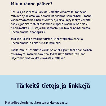
Miten tänne pääsee?
Ranua sijaitsee Etelä-Lapissa, kantatie 78 varrella. Tänne on
mukava ajella omalla autolla vaihtuvien maisemien halki. Tänne
kannattaa matkata ihan asioikseen ja ainakin pysähtyä yöksi tai
pariksi, jos olet matkalla ylemmäs Lappiin. Ranualle on noin 2
tunnin matka Oulusta ja Kuusamosta. Täältä ajaa noin tunnissa
Rovaniemelle ja napapiirille.
Jos liikut julkisilla, voit matkustaa junalla tai lentokoneella
Rovaniemelle ja sieltä bussilla Ranualle.
Täällä Ranua Resortissa kaikki on lähellä, joten täällä pärjää ihan
hyvin myös ilman omaa autoa. Jos haluat tutustua Ranuaan
laajemmin, voit vaikka vuokrata e-fatbiken.
Tärkeitä tietoja ja linkkejä
Katso lippujen hinnat ja osta verkkokaupasta