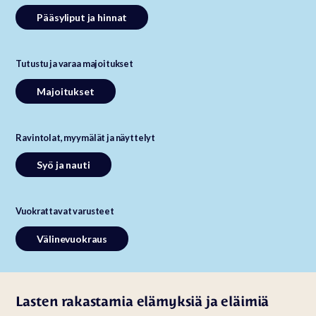
Pääsyliput ja hinnat
Tutustu ja varaa majoitukset
Majoitukset
R
avintolat
, myymälät ja näyttelyt
Syö ja nauti
Vuokrattavat varusteet
Välinevuokraus
Lasten rakastamia elämyksiä ja eläimiä