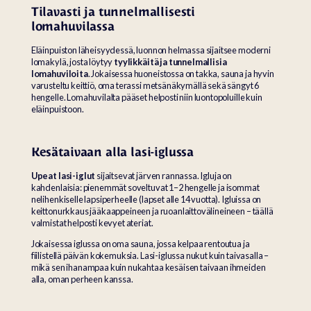
Tilavasti ja tunnelmallisesti
lomahuvilassa
Eläinpuiston läheisyydessä, luonnon helmassa sijaitsee moderni
lomakylä, josta löytyy
tyylikkäitä ja tunnelmallisia
lomahuviloita
. Jokaisessa huoneistossa on takka, sauna ja hyvin
varusteltu keittiö, oma terassi metsänäkymällä sekä sängyt 6
hengelle. Lomahuvilalta pääset helposti niin luontopoluille kuin
eläinpuistoon.
Kesätaivaan alla lasi-iglussa
Upeat lasi-iglut
sijaitsevat järven rannassa. Igluja on
kahdenlaisia: pienemmät soveltuvat 1–2 hengelle ja isommat
nelihenkiselle lapsiperheelle (lapset alle 14 vuotta). Igluissa on
keittonurkkaus jääkaappeineen ja ruoanlaittovälineineen – täällä
valmistat helposti kevyet ateriat.
Jokaisessa iglussa on oma sauna, jossa kelpaa rentoutua ja
fiilistellä päivän kokemuksia. Lasi-iglussa nukut kuin taivasalla –
mikä sen ihanampaa kuin nukahtaa kesäisen taivaan ihmeiden
alla, oman perheen kanssa.