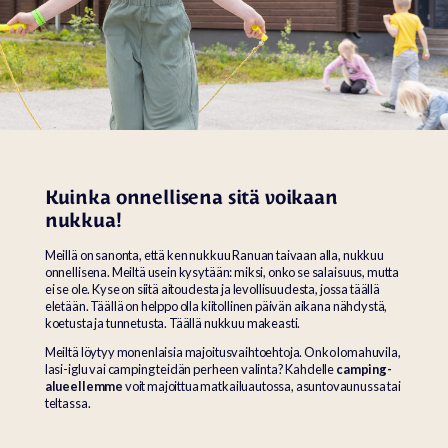
Kuinka onnellisena sitä voikaan
nukkua!
Meillä on sanonta, että ken nukkuu Ranuan taivaan alla, nukkuu
onnellisena. Meiltä usein kysytään: miksi, onko se salaisuus, mutta
ei se ole. Kyse on siitä aitoudesta ja levollisuudesta, jossa täällä
eletään. Täällä on helppo olla kiitollinen päivän aikana nähdystä,
koetusta ja tunnetusta. Täällä nukkuu makeasti.
Meiltä löytyy monenlaisia majoitusvaihtoehtoja. Onko lomahuvila,
lasi-iglu vai camping teidän perheen valinta? Kahdelle
camping-
alueellemme
voit majoittua matkailuautossa, asuntovaunussa tai
teltassa.