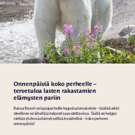
Onnenpäiviä koko perheelle
–
t
ervetuloa lasten rakastamien
elämysten pariin
Ranua Resort on lapsiperheille leppoisa lomakohde – täällä kaikki
oleellinen on lähellä ja helposti saavutettavissa. Täällä on helppo
viettää yhdessä elämyksellisiä kesähetkiä – koko perheen
onnenpäiviä!