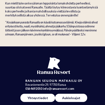
Kun mietit tulevan kesäloman leppoisinta lomakohdetta perheellesi,
suuntaa siis katseesi Ranualle. Täältä löytyy kiinnostavia luontoelämyksiä
koko perheelle ja ihania mahdollisuuksia viettää levollista ja
merkityksellistä aikaa yhdessä. Tervetuloa onnenpäiville!
” Kesäaikaan parasta Ranualla on käydä katsomassa eläimiä. Kivoja eläimiä olivat
erityisesti kettu, naali, myskihärkä, ahmat ja jääkarhu! Eläinpuistossa ostimme
tötteröt ja sen jälkeen kävimme karkkimyymälässä. Päivän päätteeksi menimme
uimaan, Ranuanjärveen, ja yöksi igluun, se oli mukavaa! – Viljami 12 v.
RANUAN SEUDUN MATKAILU OY
Rovaniementie 29, 97700 Ranua
016 469 2050
info@ranuaresort.com
Yhteystiedot
Aukioloajat