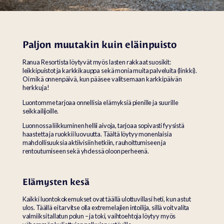
Paljon muutakin kuin eläinpuisto
Ranua Resortista löytyvät myös lasten rakkaat suosikit:
leikkipuistot ja karkkikauppa sekä monia muita palveluita (linkki).
Oi mikä onnenpäivä, kun pääsee valitsemaan karkkipäivän
herkkuja!
Luontomme tarjoaa onnellisia elämyksiä pienille ja suurille
seikkailijoille.
Luonnossa liikkuminen hellii aivoja, tarjoaa sopivasti fyysistä
haastetta ja ruokkii luovuutta. Täältä löytyy monenlaisia
mahdollisuuksia aktiivisiin hetkiin, rauhoittumiseen ja
rentoutumiseen sekä yhdessä oloon perheenä.
Elämysten kesä
Kaikki luontokokemukset ovat täällä ulottuvillasi heti, kun astut
ulos. Täällä ei tarvitse olla extremelajien intoilija, sillä voit valita
valmiiksi tallatun polun – ja toki, vaihtoehtoja löytyy myös