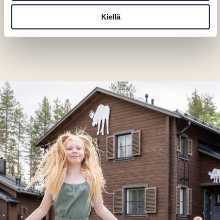
Husky Kennelvierailu
Kiellä
Kärryajelu hevostilalle