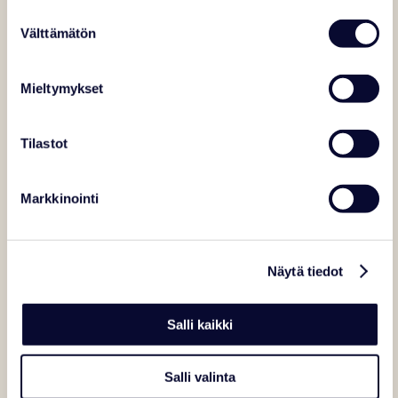
Suostumuksen
Patikointi, pyöräily ja nuotioretket
Välttämätön
valinta
Marjastus, hillasuot ja sienestys
Mieltymykset
Kalastus
Tilastot
Veneellä soutelu ja suppailu
Rantapäivä
Markkinointi
Lintujen bongaus
Näytä tiedot
Lasten miniautot
Kotieläinpuisto
Salli kaikki
Kärryajelu suomenhevosen kanssa
Salli valinta