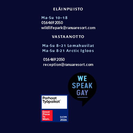
ELÄINPUISTO
Ma-Su 10–18
016 469 2050
wildlifepark@ranuaresort.com
VASTAANOTTO
Ma-Su 8–21 Lomahuvilat
Ma-Su 8-21 Arctic Igloos
016 469 2050
reception@ranuaresort.com