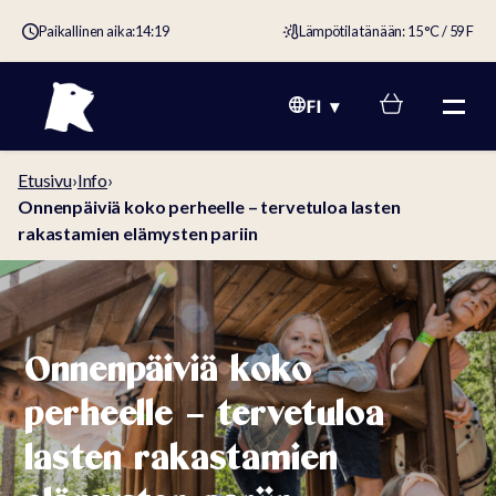
Paikallinen aika:
14:19
Lämpötila tänään: 15 °C / 59 F
FI
Etusivu
›
Info
›
Onnenpäiviä koko perheelle – tervetuloa lasten
rakastamien elämysten pariin
Onnenpäiviä koko
perheelle – tervetuloa
lasten rakastamien