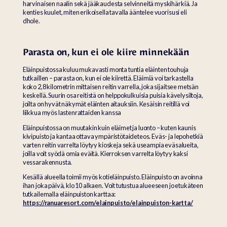
harvinaisen naalin sekä jääkaudesta selvinneitä myskihärkiä. Ja
kenties kuulet, miten erikoisella tavalla ääntelee vuorisusi eli
dhole.
Parasta on, kun ei ole kiire minnekään
Eläinpuistossa kuluu mukavasti monta tuntia eläinten touhuja
tutkaillen – parasta on, kun ei ole kiirettä. Eläimiä voi tarkastella
koko 2,8 kilometrin mittaisen reitin varrella, joka sijaitsee metsän
keskellä. Suurin osa reitistä on helppokulkuisia puisia kävelysiltoja,
joilta on hyvät näkymät eläinten aitauksiin. Kesäisin reitillä voi
liikkua myös lastenrattaiden kanssa
Eläinpuistossa on muutakin kuin eläimet ja luonto – kuten kaunis
kivipuisto ja kantaa ottava ympäristötaideteos. Eväs- ja lepohetkiä
varten reitin varrelta löytyy kioskeja sekä useampia eväsalueita,
joilla voit syödä omia eväitä. Kierroksen varrelta löytyy kaksi
vessarakennusta.
Kesällä alueella toimii myös kotieläinpuisto. Eläinpuisto on avoinna
ihan joka päivä, klo 10 alkaen. Voit tutustua alueeseen jo etukäteen
tutkailemalla eläinpuiston karttaa:
https://ranuaresort.com/elainpuisto/elainpuiston-kartta/