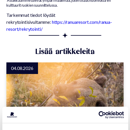
Asiakkaamme tulevat ympäri maailmaa, joten osaat huomioida eri
kulttuurit ruokien suunnittelussa.
Tarkemmat tiedot löydät
rekrytointisivultamme:
https://ranuaresort.com/ranua-
resort/rekrytointi/
Lisää artikkeleita
04.08.2026