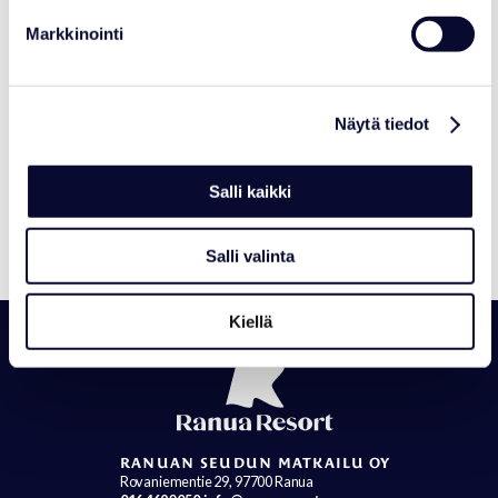
Markkinointi
AJANKOHTAISTA
Näytä tiedot
Ranua Resortista Polar Bears
Internationalin Arctic Ambassador
Center
Salli kaikki
Lue lisää
Salli valinta
Kiellä
RANUAN SEUDUN MATKAILU OY
Rovaniementie 29, 97700 Ranua