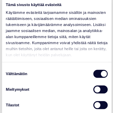
Tämä sivusto käyttää evästeitä
Käytämme evästeitä tarjoamamme sisällön ja mainosten
AJANKOHTAISTA
räätälöimiseen, sosiaalisen median ominaisuuksien
tukemiseen ja kävijämäärämme analysoimiseen. Lisäksi
Varaa Syksyn eläimellinen kokous 15.9.
jaamme sosiaalisen median, mainosalan ja analytiikka-
mennessä
alan kumppaneillemme tietoja siitä, miten käytät
Lue lisää
sivustoamme. Kumppanimme voivat yhdistää näitä tietoja
muihin tietoihin, joita olet antanut heille tai joita on kerätty,
kun olet käyttänyt heidän palvelujaan.
17.07.2026
Suostumuksen
Välttämätön
valinta
Mieltymykset
Tilastot