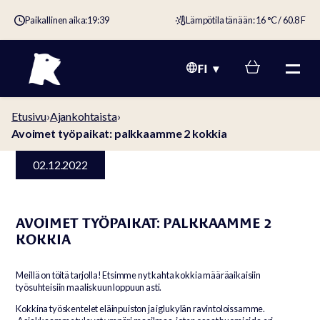
Paikallinen aika:
19:39
Lämpötila tänään: 16 °C / 60.8 F
FI
Etusivu
›
Ajankohtaista
›
Avoimet työpaikat: palkkaamme 2 kokkia
02.12.2022
AVOIMET TYÖPAIKAT: PALKKAAMME 2
KOKKIA
Meillä on töitä tarjolla! Etsimme nyt kahta kokkia määräaikaisiin
työsuhteisiin maaliskuun loppuun asti.
Kokkina työskentelet eläinpuiston ja iglukylän ravintoloissamme.