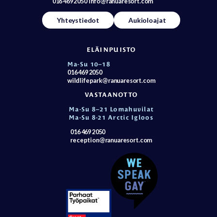
016 469 2050
info@ranuaresort.com
Yhteystiedot
Aukioloajat
ELÄINPUISTO
Ma-Su 10–18
016 469 2050
wildlifepark@ranuaresort.com
VASTAANOTTO
Ma-Su 8–21 Lomahuvilat
Ma-Su 8-21 Arctic Igloos
016 469 2050
reception@ranuaresort.com