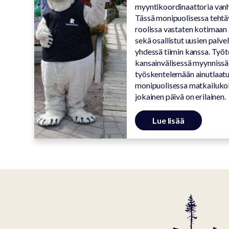
myyntikoordinaattoria van
Tässä monipuolisessa tehtä
roolissa vastaten kotimaan
sekä osallistut uusien palv
yhdessä tiimin kanssa. Työ
kansainvälisessä myynnissä
työskentelemään ainutlaatui
monipuolisessa matkailuko
jokainen päivä on erilainen.
Lue lisää