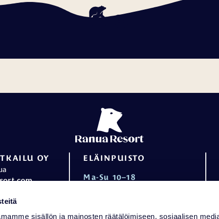
TKAILU OY
ELÄINPUISTO
ua
Ma-Su 10–18
sort.com
016 469 2050
wildlifepark@ranuaresort.com
teitä
Aukioloajat
mamme sisällön ja mainosten räätälöimiseen, sosiaalisen medi
VASTAANOTTO