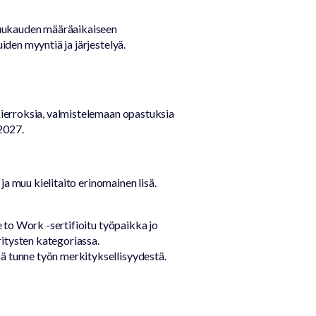
e Jääkarhun
Palvelu- ja
kuukauden määräaikaiseen
kilpailu
lisämaksuhinnasto
den myyntiä ja järjestelyä.
n kysytyt
mykset
kierroksia, valmistelemaan opastuksia
2027.
a muu kielitaito erinomainen lisä.
 to Work -sertifioitu työpaikka jo
ritysten kategoriassa.
 tunne työn merkityksellisyydestä.