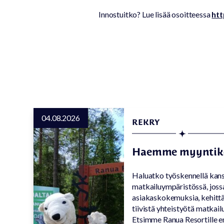
Innostuitko? Lue lisää osoitteessa
htt
04.08.2026
REKRY
Haemme myyntiko
Haluatko työskennellä kans
matkailuympäristössä, jos
asiakaskokemuksia, kehitt
tiivistä yhteistyötä matkai
Etsimme Ranua Resortille e