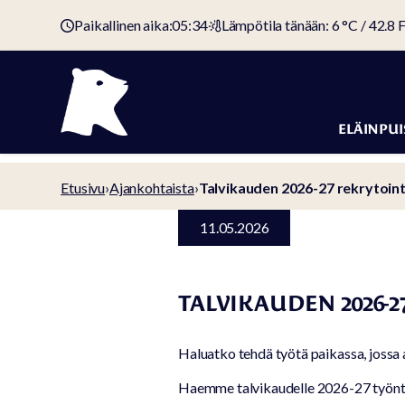
Paikallinen aika:
05:34
Lämpötila tänään: 6 °C / 42.8 
ELÄINPUI
Eläimet
Etusivu
›
Ajankohtaista
›
Talvikauden 2026-27 rekrytoint
Eläinpuiston 
11.05.2026
Pääsyliput ja
hinnat
TALVIKAUDEN 2026-
Kotieläinpih
Eläinten
Haluatko tehdä työtä paikassa, jossa a
hyvinvointi
Haemme talvikaudelle 2026-27 työnte
Suojelutyö