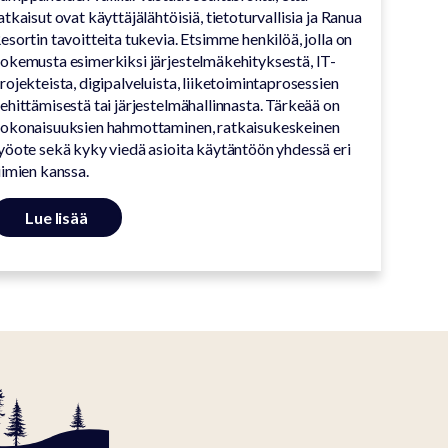
atkaisut ovat käyttäjälähtöisiä, tietoturvallisia ja Ranua
esortin tavoitteita tukevia. Etsimme henkilöä, jolla on
okemusta esimerkiksi järjestelmäkehityksestä, IT-
rojekteista, digipalveluista, liiketoimintaprosessien
ehittämisestä tai järjestelmähallinnasta. Tärkeää on
okonaisuuksien hahmottaminen, ratkaisukeskeinen
yöote sekä kyky viedä asioita käytäntöön yhdessä eri
iimien kanssa.
Lue lisää