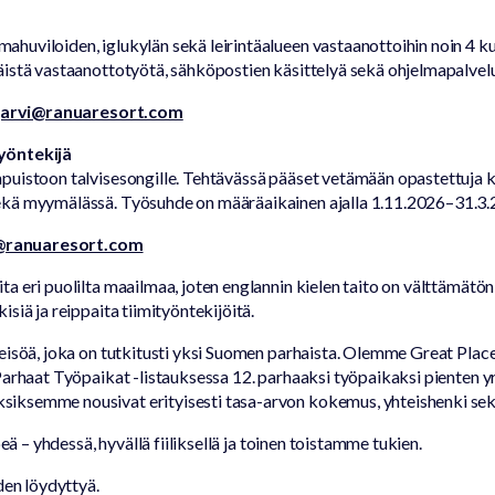
Eläinpuisto
iminta
Jonn
huviloiden, iglukylän sekä leirintäalueen vastaanottoihin noin 4 
Camping
taide
ntaa
istä vastaanottotyötä, sähköpostien käsittelyä sekä ohjelmapalvelui
Ranuanjärvi
Usei
jarvi@ranuaresort.com
kysy
yöntekijä
puistoon talvisesongille. Tehtävässä pääset vetämään opastettuja 
ekä myymälässä. Työsuhde on määräaikainen ajalla 1.11.2026–31.3.
i@ranuaresort.com
 eri puolilta maailmaa, joten englannin kielen taito on välttämätön j
siä ja reippaita tiimityöntekijöitä.
eisöä, joka on tutkitusti yksi Suomen parhaista. Olemme Great Place
Parhaat Työpaikat -listauksessa 12. parhaaksi työpaikaksi pienten y
iksemme nousivat erityisesti tasa-arvon kokemus, yhteishenki sekä
eä – yhdessä, hyvällä fiiliksellä ja toinen toistamme tukien.
den löydyttyä.