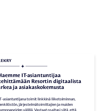
REKRY
Haemme IT-asiantuntijaa
kehittämään Resortin digitaalista
arkea ja asiakaskokemusta
T-asiantuntijana toimit linkkinä liiketoiminnan,
enkilöstön, järjestelmätoimittajien ja muiden
umppaneiden välillä. Vastaat osaltasi siitä, että