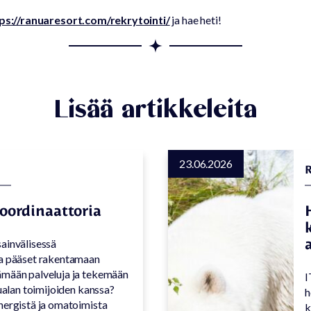
ps://ranuaresort.com/rekrytointi/
ja hae heti!
Lisää artikkeleita
23.06.2026
ordinaattoria
ainvälisessä
sa pääset rakentamaan
ämään palveluja ja tekemään
I
lualan toimijoiden kanssa?
h
nergistä ja omatoimista
k