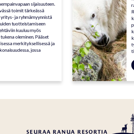
hempainvapaan sijaisuuteen.
r
vässä toimit tärkeässä
R
 yritys- ja ryhmämyynnistä
k
eluiden tuotteistamiseen
p
tehtäviin kuuluu myös
k
 tukena oleminen. Pääset
k
sessa merkityksellisessä ja
t
konaisuudessa, jossa
t
SEURAA RANUA RESORTIA