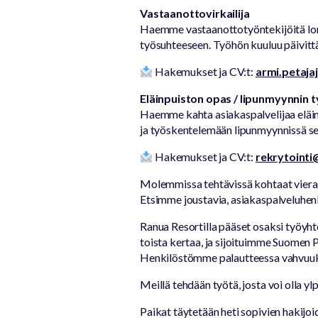
Vastaanottovirkailija
Hoivaeläinto
Haemme vastaanottotyöntekijöitä loma
Varainhanki
työsuhteeseen. Työhön kuuluu päivittä
elämyksellä
Hakemukset ja CV:t:
armi.petaja
Eläinpuiston opas / lipunmyynnin t
Haemme kahta asiakaspalvelijaa eläin
ja työskentelemään lipunmyynnissä s
Hakemukset ja CV:t:
rekrytoint
Molemmissa tehtävissä kohtaat vieraita
Etsimme joustavia, asiakaspalveluhenki
Ranua Resortilla pääset osaksi työyht
toista kertaa, ja sijoituimme Suomen 
Henkilöstömme palautteessa vahvuuks
Meillä tehdään työtä, josta voi olla ylp
Paikat täytetään heti sopivien hakijoi