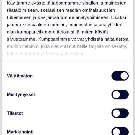
Käytämme evästeitä tarjoamamme sisällön ja mainosten
räätälöimiseen, sosiaalisen median ominaisuuksien
NEWS
tukemiseen ja kävijämäärämme analysoimiseen. Lisäksi
jaamme sosiaalisen median, mainosalan ja analytiikka-
Ranua Resort Joins Polar Bears
International’s Arctic Ambassador
alan kumppaneillemme tietoja siitä, miten käytät
Center Network
sivustoamme. Kumppanimme voivat yhdistää näitä tietoja
muihin tietoihin, joita olet antanut heille tai joita on kerätty,
Read more
kun olet käyttänyt heidän palvelujaan.
Suostumuksen
Välttämätön
06.07.2026
valinta
Mieltymykset
Tilastot
Markkinointi