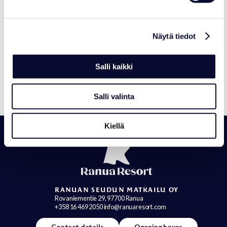
Näytä tiedot
NEWS
Courtyard Kiosk Closed Temporarily
Salli kaikki
Read more
Salli valinta
Kiellä
RANUAN SEUDUN MATKAILU OY
Rovaniementie 29, 97700 Ranua
+358 16 469 2050 info@ranuaresort.com
Contact details
Opening hours