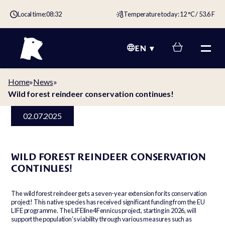
Local time:
08:32
Temperature today: 12 °C / 53.6 F
EN
Home
»
News
»
Wild forest reindeer conservation continues!
02.07.2025
WILD FOREST REINDEER CONSERVATION
CONTINUES!
The wild forest reindeer gets a seven-year extension for its conservation
project! This native species has received significant funding from the EU
LIFE programme. The LIFEline4Fennicus project, starting in 2026, will
support the population’s viability through various measures such as