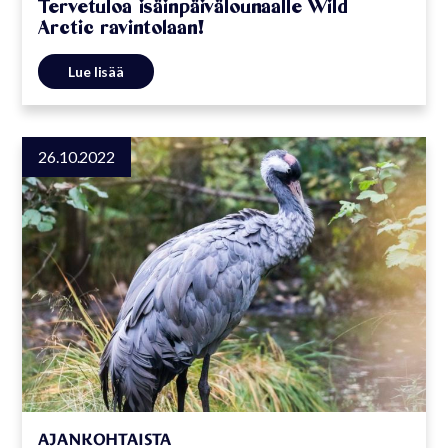
Tervetuloa isäinpäivälounaalle Wild
Arctic ravintolaan!
Lue lisää
26.10.2022
AJANKOHTAISTA