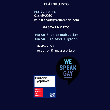
ELÄINPUISTO
Ma-Su 10–18
016 469 2050
wildlifepark@ranuaresort.com
VASTAANOTTO
Ma-Su 8–21 Lomahuvilat
Ma-Su 8-21 Arctic Igloos
016 469 2050
reception@ranuaresort.com