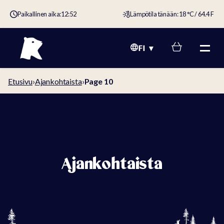
Paikallinen aika:
12:52
Lämpötila tänään: 18 °C / 64.4 F
FI
Etusivu
›
Ajankohtaista
›
Page 10
Ajankohtaista