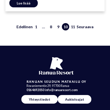
Lue lisää
Edellinen
1
…
8
9
10
11
Seuraava
RANUAN SEUDUN MATKAILU OY
Rovaniementie 29, 97700 Ranua
016 469 2050
info@ranuaresort.com
Yhteystiedot
Aukioloajat