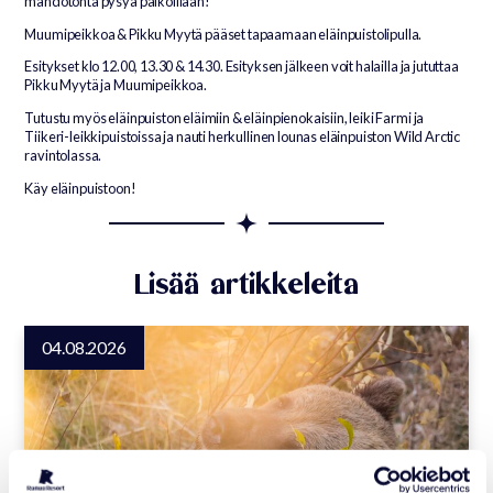
mahdotonta pysyä paikoillaan!
Muumipeikkoa & Pikku Myytä pääset tapaamaan eläinpuistolipulla.
Esitykset klo 12.00, 13.30 & 14.30. Esityksen jälkeen voit halailla ja jututtaa
Pikku Myytä ja Muumipeikkoa.
Tutustu myös eläinpuiston eläimiin & eläinpienokaisiin, leiki Farmi ja
Tiikeri-leikkipuistoissa ja nauti herkullinen lounas eläinpuiston Wild Arctic
ravintolassa.
Käy eläinpuistoon!
Lisää artikkeleita
04.08.2026