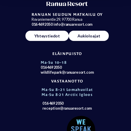
RANUAN SEUDUN MATKAILU OY
Rovaniementie 29, 97700 Ranua
016 469 2050
info@ranuaresort.com
Yhteystiedot
Aukioloajat
ELÄINPUISTO
Ma-Su 10–18
016 469 2050
wildlifepark@ranuaresort.com
VASTAANOTTO
Ma-Su 8–21 Lomahuvilat
Ma-Su 8-21 Arctic Igloos
016 469 2050
reception@ranuaresort.com