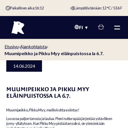
Paikallinen aika:
16:12
Lämpötila tänään: 12 °C / 53.6 F
FI
Etusivu
›
Ajankohtaista
›
Muumipeikko ja Pikku Myy eläinpuistossa la 6.7.
14.06.2024
MUUMIPEIKKO JA PIKKU MYY
ELÄINPUISTOSSA LA 6.7.
Muumipeikko, Pikku Myy, meille kohta esiintyy!
Luvassa paljon tanssia ja laulua. Pieni nutturapää järjestää ystävilleen
jymy-yllätyksen. Kun Pikku Myy pistää tanssiksi, on yleisönkään