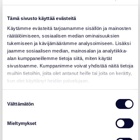
Tämä sivusto käyttää evästeitä
Käytämme evästeitä tarjoamamme sisällön ja mainosten
räätälöimiseen, sosiaalisen median ominaisuuksien
tukemiseen ja kävijämäärämme analysoimiseen. Lisäksi
AJANKOHTAISTA
jaamme sosiaalisen median, mainosalan ja analytiikka-
Varaa Syksyn eläimellinen kokous 15.9.
alan kumppaneillemme tietoja siitä, miten käytät
mennessä
sivustoamme. Kumppanimme voivat yhdistää näitä tietoja
muihin tietoihin, joita olet antanut heille tai joita on kerätty,
Lue lisää
kun olet käyttänyt heidän palvelujaan.
Suostumuksen
Välttämätön
17.07.2026
valinta
Mieltymykset