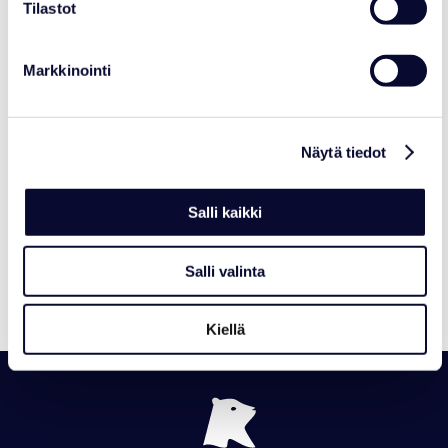
Tilastot
Markkinointi
Näytä tiedot
AJANKOHTAISTA
Ranua Resortista Polar Bears
Salli kaikki
Internationalin Arctic Ambassador
Center
Salli valinta
Lue lisää
Kiellä