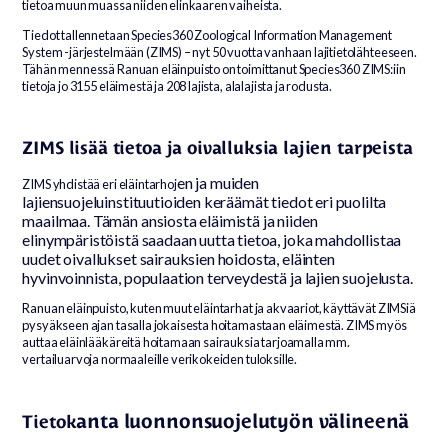
tietoa muun muassa niiden elinkaaren vaiheista.
Tiedot tallennetaan Species360 Zoological Information Management
System -järjestelmään (ZIMS) – nyt 50 vuotta vanhaan lajitietolähteeseen.
Tähän mennessä Ranuan eläinpuisto on toimittanut Species360 ZIMS:iin
tietoja jo 3155 eläimestä ja 208 lajista, alalajista ja rodusta.
ZIMS lisää tietoa ja oivalluksia lajien tarpeista
en ja muiden
ZIMS yhdistää eri eläintarhoj
lajiensuojeluinstituutioiden keräämät tiedot eri puolilta
maailmaa. Tämän ansiosta eläimistä ja niiden
elinympäristöistä saadaan uutta tietoa, joka mahdollistaa
uudet oivallukset sairauksien hoidosta, eläinten
hyvinvoinnista, populaation terveydestä ja lajien suojelusta.
Ranuan eläinpuisto, kuten muut eläintarhat ja akvaariot, käyttävät ZIMSiä
pysyäkseen ajan tasalla jokaisesta hoitamastaan eläimestä. ZIMS myös
auttaa eläinlääkäreitä hoitamaan sairauksia tarjoamalla mm.
vertailuarvoja normaaleille verikokeiden tuloksille.
anta lu
onnonsuojelutyön välin
eenä
Tietok