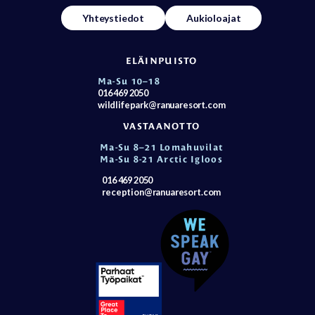
Yhteystiedot
Aukioloajat
ELÄINPUISTO
Ma-Su 10–18
016 469 2050
wildlifepark@ranuaresort.com
VASTAANOTTO
Ma-Su 8–21 Lomahuvilat
Ma-Su 8-21 Arctic Igloos
016 469 2050
reception@ranuaresort.com