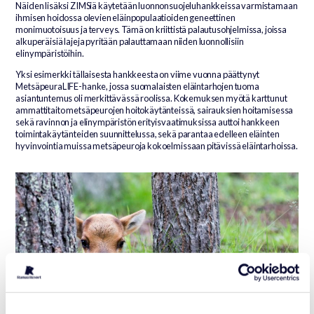
Näiden lisäksi ZIMSiä käytetään luonnonsuojeluhankkeissa varmistamaan
ihmisen hoidossa olevien eläinpopulaatioiden geneettinen
monimuotoisuus ja terveys. Tämä on kriittistä palautusohjelmissa, joissa
alkuperäisiä lajeja pyritään palauttamaan niiden luonnollisiin
elinympäristöihin.
Yksi esimerkki tällaisesta hankkeesta on viime vuonna päättynyt
MetsäpeuraLIFE-hanke, jossa suomalaisten eläintarhojen tuoma
asiantuntemus oli merkittävässä roolissa. Kokemuksen myötä karttunut
ammattitaito metsäpeurojen hoitokäytänteissä, sairauksien hoitamisessa
sekä ravinnon ja elinympäristön erityisvaatimuksissa auttoi hankkeen
toimintakäytänteiden suunnittelussa, sekä parantaa edelleen eläinten
hyvinvointia muissa metsäpeuroja kokoelmissaan pitävissä eläintarhoissa.