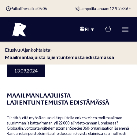
Paikallinen aika:
05:06
Lämpötila tänään: 12 °C / 53.6 F
FI
Etusivu
›
Ajankohtaista
›
Maailmanlaajuista lajientuntemusta edistämässä
13.09.2024
MAAILMANLAAJUISTA
LAJIENTUNTEMUSTA EDISTÄMÄSSÄ
Tiesitkö, että myös Ranuan eläinpuistolla on keskeinen rooli maailman
suurimman ja kattavimman, yli 22 000 lajin tietokannan luomisessa?
Globaalin, voittoa tavoittelemattoman Species360-organisaation jäsenenä
Ranuan eläinpuisto toimittaa hoidossaan olevista eläimistä säännöllisesti