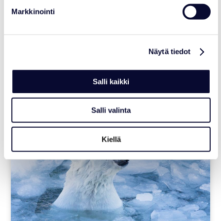
Markkinointi
AJANKOHTAISTA
Varaa Syksyn eläimellinen kokous 15.9.
Näytä tiedot
mennessä
Lue lisää
Salli kaikki
Salli valinta
17.07.2026
Kiellä