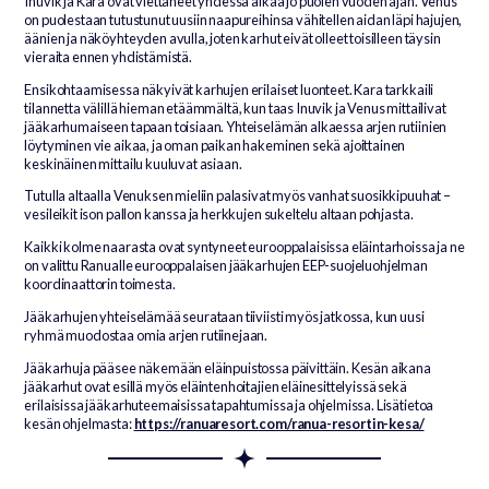
Inuvik ja Kara ovat viettäneet yhdessä aikaa jo puolen vuoden ajan. Venus
on puolestaan tutustunut uusiin naapureihinsa vähitellen aidan läpi hajujen,
äänien ja näköyhteyden avulla, joten karhut eivät olleet toisilleen täysin
vieraita ennen yhdistämistä.
Ensikohtaamisessa näkyivät karhujen erilaiset luonteet. Kara tarkkaili
tilannetta välillä hieman etäämmältä, kun taas Inuvik ja Venus mittailivat
jääkarhumaiseen tapaan toisiaan. Yhteiselämän alkaessa arjen rutiinien
löytyminen vie aikaa, ja oman paikan hakeminen sekä ajoittainen
keskinäinen mittailu kuuluvat asiaan.
Tutulla altaalla Venuksen mieliin palasivat myös vanhat suosikkipuuhat –
vesileikit ison pallon kanssa ja herkkujen sukeltelu altaan pohjasta.
Kaikki kolme naarasta ovat syntyneet eurooppalaisissa eläintarhoissa ja ne
on valittu Ranualle eurooppalaisen jääkarhujen EEP-suojeluohjelman
koordinaattorin toimesta.
Jääkarhujen yhteiselämää seurataan tiiviisti myös jatkossa, kun uusi
ryhmä muodostaa omia arjen rutiinejaan.
Jääkarhuja pääsee näkemään eläinpuistossa päivittäin. Kesän aikana
jääkarhut ovat esillä myös eläintenhoitajien eläinesittelyissä sekä
erilaisissa jääkarhuteemaisissa tapahtumissa ja ohjelmissa. Lisätietoa
kesän ohjelmasta:
https://ranuaresort.com/ranua-resortin-kesa/