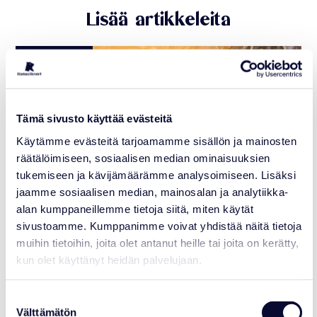
Lisää artikkeleita
04.08.2026
Tämä sivusto käyttää evästeitä
Käytämme evästeitä tarjoamamme sisällön ja mainosten
räätälöimiseen, sosiaalisen median ominaisuuksien
tukemiseen ja kävijämäärämme analysoimiseen. Lisäksi
jaamme sosiaalisen median, mainosalan ja analytiikka-
alan kumppaneillemme tietoja siitä, miten käytät
sivustoamme. Kumppanimme voivat yhdistää näitä tietoja
muihin tietoihin, joita olet antanut heille tai joita on kerätty,
AJANKOHTAISTA
kun olet käyttänyt heidän palvelujaan.
Varaa Syksyn eläimellinen kokous 15.9.
mennessä
Suostumuksen
Välttämätön
valinta