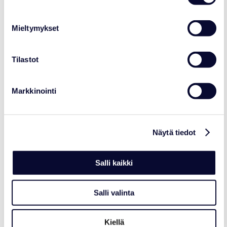
Lue lisää
Mieltymykset
17.07.2026
Tilastot
Markkinointi
Näytä tiedot
Salli kaikki
Salli valinta
AJANKOHTAISTA
Ranua Resortista Polar Bears
Kiellä
Internationalin Arctic Ambassador