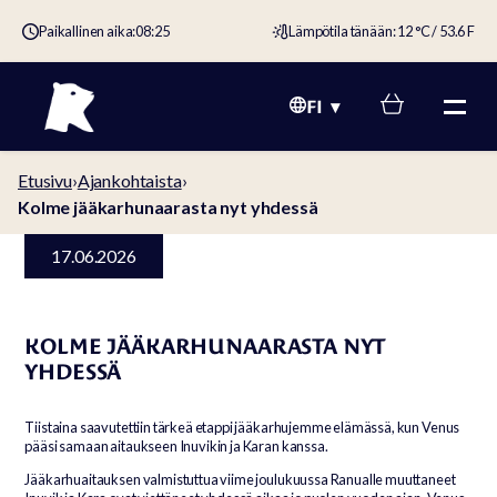
Paikallinen aika:
08:25
Lämpötila tänään: 12 °C / 53.6 F
FI
Etusivu
›
Ajankohtaista
›
Kolme jääkarhunaarasta nyt yhdessä
17.06.2026
KOLME JÄÄKARHUNAARASTA NYT
YHDESSÄ
Tiistaina saavutettiin tärkeä etappi jääkarhujemme elämässä, kun Venus
pääsi samaan aitaukseen Inuvikin ja Karan kanssa.
Jääkarhuaitauksen valmistuttua viime joulukuussa Ranualle muuttaneet