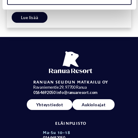
Center
Lue lisää
RANUAN SEUDUN MATKAILU OY
Rovaniementie 29, 97700 Ranua
016 469 2050
info@ranuaresort.com
Yhteystiedot
Aukioloajat
ELÄINPUISTO
Ma-Su 10–18
016 469 2050