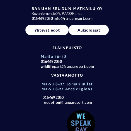
RANUAN SEUDUN MATKAILU OY
Rovaniementie 29, 97700 Ranua
016 469 2050
info@ranuaresort.com
Yhteystiedot
Aukioloajat
ELÄINPUISTO
Ma-Su 10–18
016 469 2050
wildlifepark@ranuaresort.com
VASTAANOTTO
Ma-Su 8–21 Lomahuvilat
Ma-Su 8-21 Arctic Igloos
016 469 2050
reception@ranuaresort.com