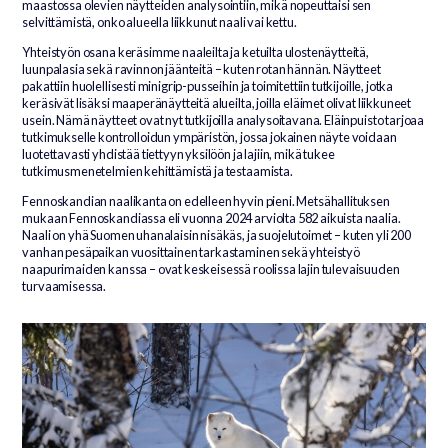
maastossa olevien näytteiden analysointiin, mikä nopeuttaisi sen
selvittämistä, onko alueella liikkunut naali vai kettu.
Yhteistyön osana keräsimme naaleilta ja ketuilta ulostenäytteitä,
luunpalasia sekä ravinnon jäänteitä – kuten rotan hännän. Näytteet
pakattiin huolellisesti minigrip-pusseihin ja toimitettiin tutkijoille, jotka
keräsivät lisäksi maaperänäytteitä alueilta, joilla eläimet olivat liikkuneet
usein. Nämä näytteet ovat nyt tutkijoilla analysoitavana. Eläinpuisto tarjoaa
tutkimukselle kontrolloidun ympäristön, jossa jokainen näyte voidaan
luotettavasti yhdistää tiettyyn yksilöön ja lajiin, mikä tukee
tutkimusmenetelmien kehittämistä ja testaamista.
Fennoskandian naalikanta on edelleen hyvin pieni. Metsähallituksen
mukaan Fennoskandiassa eli vuonna 2024 arviolta 582 aikuista naalia.
Naali on yhä Suomen uhanalaisin nisäkäs, ja suojelutoimet – kuten yli 200
vanhan pesäpaikan vuosittainen tarkastaminen sekä yhteistyö
naapurimaiden kanssa – ovat keskeisessä roolissa lajin tulevaisuuden
turvaamisessa.