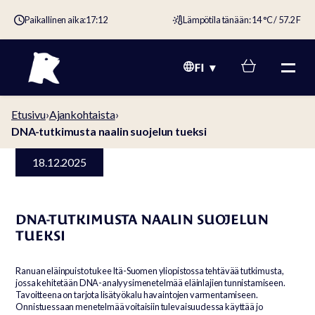
Paikallinen aika:
17:12
Lämpötila tänään: 14 °C / 57.2 F
FI
Etusivu
›
Ajankohtaista
›
DNA-tutkimusta naalin suojelun tueksi
18.12.2025
DNA-TUTKIMUSTA NAALIN SUOJELUN
TUEKSI
Ranuan eläinpuisto tukee Itä-Suomen yliopistossa tehtävää tutkimusta,
jossa kehitetään DNA-analyysimenetelmää eläinlajien tunnistamiseen.
Tavoitteena on tarjota lisätyökalu havaintojen varmentamiseen.
Onnistuessaan menetelmää voitaisiin tulevaisuudessa käyttää jo